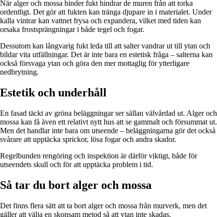
När alger och mossa binder fukt hindrar de muren från att torka
ordentligt. Det gör att fukten kan tränga djupare in i materialet. Under
kalla vintrar kan vattnet frysa och expandera, vilket med tiden kan
orsaka frostsprängningar i både tegel och fogar.
Dessutom kan långvarig fukt leda till att salter vandrar ut till ytan och
bildar vita utfällningar. Det är inte bara en estetisk fråga – salterna kan
också försvaga ytan och göra den mer mottaglig för ytterligare
nedbrytning.
Estetik och underhåll
En fasad täckt av gröna beläggningar ser sällan välvårdad ut. Alger och
mossa kan få även ett relativt nytt hus att se gammalt och försummat ut.
Men det handlar inte bara om utseende – beläggningarna gör det också
svårare att upptäcka sprickor, lösa fogar och andra skador.
Regelbunden rengöring och inspektion är därför viktigt, både för
utseendets skull och för att upptäcka problem i tid.
Så tar du bort alger och mossa
Det finns flera sätt att ta bort alger och mossa från murverk, men det
gäller att välja en skonsam metod så att ytan inte skadas.