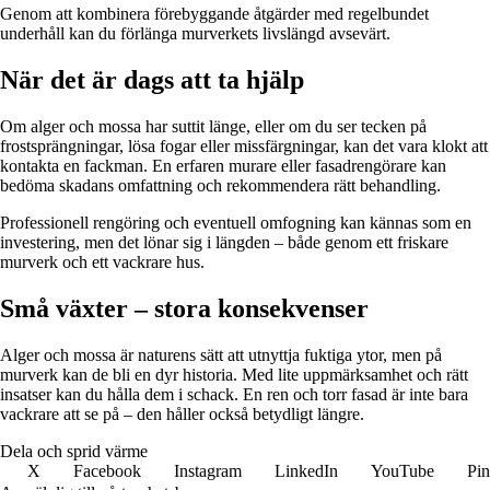
Genom att kombinera förebyggande åtgärder med regelbundet
underhåll kan du förlänga murverkets livslängd avsevärt.
När det är dags att ta hjälp
Om alger och mossa har suttit länge, eller om du ser tecken på
frostsprängningar, lösa fogar eller missfärgningar, kan det vara klokt att
kontakta en fackman. En erfaren murare eller fasadrengörare kan
bedöma skadans omfattning och rekommendera rätt behandling.
Professionell rengöring och eventuell omfogning kan kännas som en
investering, men det lönar sig i längden – både genom ett friskare
murverk och ett vackrare hus.
Små växter – stora konsekvenser
Alger och mossa är naturens sätt att utnyttja fuktiga ytor, men på
murverk kan de bli en dyr historia. Med lite uppmärksamhet och rätt
insatser kan du hålla dem i schack. En ren och torr fasad är inte bara
vackrare att se på – den håller också betydligt längre.
Dela och sprid värme
X
Facebook
Instagram
LinkedIn
YouTube
Pin