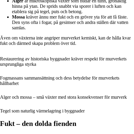
Alger
är mikroskopiska växter som bildar en tunn, grönaktig
hinna på ytan. De sprids snabbt via sporer i luften och kan
etablera sig på tegel, puts och betong.
Mossa
kräver ännu mer fukt och en grövre yta för att få fäste.
Den syns ofta i fogar, på gesimser och andra ställen där vatten
samlas.
Även om växterna inte angriper murverket kemiskt, kan de hålla kvar
fukt och därmed skapa problem över tid.
Restaurering av historiska byggnader kräver respekt för murverkets
ursprungliga styrka
Fogmassans sammansättning och dess betydelse för murverkets
hållbarhet
Alger och mossa – små växter med stora konsekvenser för murverk
Tegel som naturlig värmelagring i byggnader
Fukt – den dolda fienden