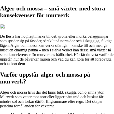
Alger och mossa – små växter med stora
konsekvenser för murverk
De flesta har nog lagt märke till det: gröna eller mörka beläggningar
som sprider sig på fasader, särskilt på norrsidor och i skuggiga, fuktiga
lägen. Alger och mossa kan verka ofarliga – kanske till och med ge
huset en charmig patina – men i själva verket kan dessa små växter få
stora konsekvenser för murverkets hållbarhet. Här får du veta varför de
uppstår, hur de påverkar muren och vad du kan göra för att förebygga
och ta bort dem.
Varför uppstår alger och mossa på
murverk?
Alger och mossa trivs där det finns fukt, skugga och ojämna ytor.
Murverk som vetter mot norr eller ligger nära träd och buskar får
mindre sol och torkar därför långsammare efter regn. Det skapar
perfekta förhållanden för växterna.