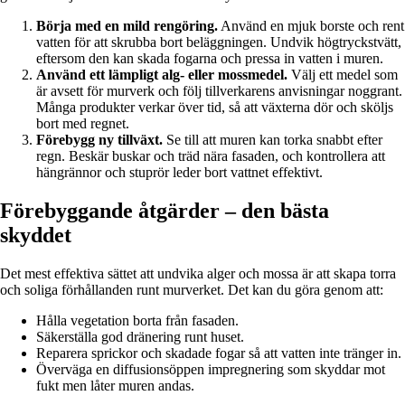
Börja med en mild rengöring.
Använd en mjuk borste och rent
vatten för att skrubba bort beläggningen. Undvik högtryckstvätt,
eftersom den kan skada fogarna och pressa in vatten i muren.
Använd ett lämpligt alg- eller mossmedel.
Välj ett medel som
är avsett för murverk och följ tillverkarens anvisningar noggrant.
Många produkter verkar över tid, så att växterna dör och sköljs
bort med regnet.
Förebygg ny tillväxt.
Se till att muren kan torka snabbt efter
regn. Beskär buskar och träd nära fasaden, och kontrollera att
hängrännor och stuprör leder bort vattnet effektivt.
Förebyggande åtgärder – den bästa
skyddet
Det mest effektiva sättet att undvika alger och mossa är att skapa torra
och soliga förhållanden runt murverket. Det kan du göra genom att:
Hålla vegetation borta från fasaden.
Säkerställa god dränering runt huset.
Reparera sprickor och skadade fogar så att vatten inte tränger in.
Överväga en diffusionsöppen impregnering som skyddar mot
fukt men låter muren andas.