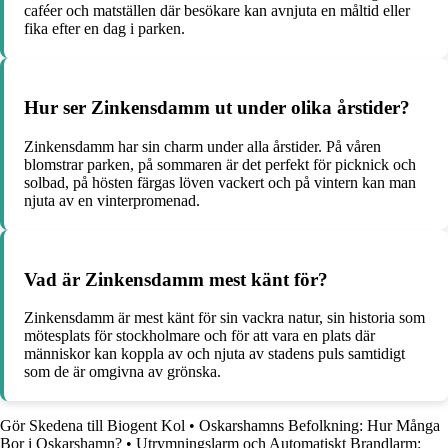
caféer och matställen där besökare kan avnjuta en måltid eller
fika efter en dag i parken.
Hur ser Zinkensdamm ut under olika årstider?
Zinkensdamm har sin charm under alla årstider. På våren
blomstrar parken, på sommaren är det perfekt för picknick och
solbad, på hösten färgas löven vackert och på vintern kan man
njuta av en vinterpromenad.
Vad är Zinkensdamm mest känt för?
Zinkensdamm är mest känt för sin vackra natur, sin historia som
mötesplats för stockholmare och för att vara en plats där
människor kan koppla av och njuta av stadens puls samtidigt
som de är omgivna av grönska.
Gör Skedena till Biogent Kol
•
Oskarshamns Befolkning: Hur Många
Bor i Oskarshamn?
•
Utrymningslarm och Automatiskt Brandlarm: