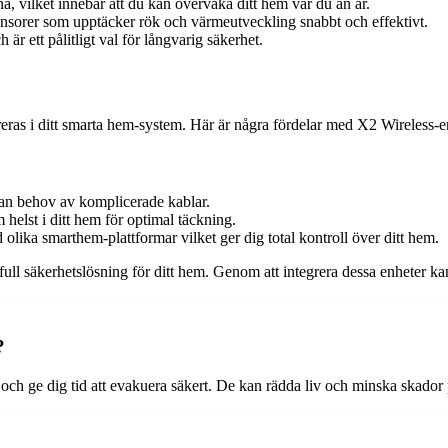
, vilket innebär att du kan övervaka ditt hem var du än är.
sorer som upptäcker rök och värmeutveckling snabbt och effektivt.
 ett pålitligt val för långvarig säkerhet.
eras i ditt smarta hem-system. Här är några fördelar med X2 Wireless-e
utan behov av komplicerade kablar.
helst i ditt hem för optimal täckning.
lika smarthem-plattformar vilket ger dig total kontroll över ditt hem.
l säkerhetslösning för ditt hem. Genom att integrera dessa enheter kan
?
 och ge dig tid att evakuera säkert. De kan rädda liv och minska skado