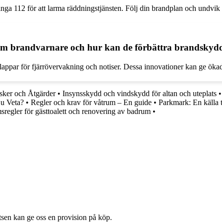
inga 112 för att larma räddningstjänsten. Följ din brandplan och undvik a
inom brandvarnare och hur kan de förbättra brandskyd
ppar för fjärrövervakning och notiser. Dessa innovationer kan ge öka
isker och Åtgärder
•
Insynsskydd och vindskydd för altan och uteplats
Du Veta?
•
Regler och krav för våtrum – En guide
•
Parkmark: En källa ti
regler för gästtoalett och renovering av badrum
•
atsen kan ge oss en provision på köp.