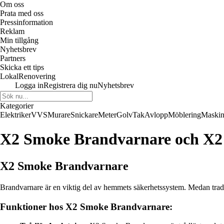
Om oss
Prata med oss
Pressinformation
Reklam
Min tillgång
Nyhetsbrev
Partners
Skicka ett tips
LokalRenovering
Logga in
Registrera dig nu
Nyhetsbrev
Kategorier
Elektriker
VVS
Murare
Snickare
Meter
Golv
Tak
Avlopp
Möblering
Maskin
X2 Smoke Brandvarnare och X2 
X2 Smoke Brandvarnare
Brandvarnare är en viktig del av hemmets säkerhetssystem. Medan tradit
Funktioner hos X2 Smoke Brandvarnare: