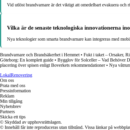
Vid utlöst brandvarnare är det viktigt att omedelbart evakuera och r
Vilka är de senaste teknologiska innovationerna 
Nya teknologier som smarta brandvarnare kan integreras med mobila
Brandvarnare och Brandsäkerhet i Hemmet
•
Fukt i taket – Orsaker, R
Göteborg: En komplett guide
•
Bygglov för Solceller – Vad Behöver 
placering över spisen enligt Boverkets rekommendationer
•
Nya våtrums
LokalRenovering
Om oss
Prata med oss
Pressinformation
Reklam
Min tillgång
Nyhetsbrev
Partners
Skicka ett tips
© Skyddad av upphovsrättslagen.
© Innehåll får inte reproduceras utan tillstånd. Vissa länkar på webbpl