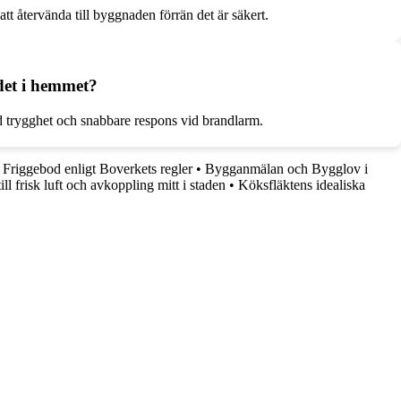
tt återvända till byggnaden förrän det är säkert.
det i hemmet?
d trygghet och snabbare respons vid brandlarm.
•
Friggebod enligt Boverkets regler
•
Bygganmälan och Bygglov i
ll frisk luft och avkoppling mitt i staden
•
Köksfläktens idealiska