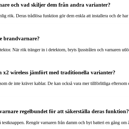
are och vad skiljer dem från andra varianter?
g rök. Deras trådlösa funktion gör dem enkla att installera och de har e
ke brandvarnare?
ektor. När rök tränger in i detektorn, bryts ljusstrålen och varnaren utlö
x2 wireless jämfört med traditionella varianter?
ersom de inte kräver kablar. De kan också vara mer tillförlitliga efters
rnare regelbundet för att säkerställa deras funktion?
å testknappen. Rengör varnaren från damm och byt batteri en gång om året