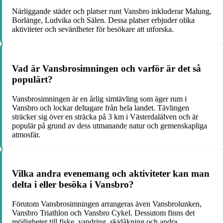
Närliggande städer och platser runt Vansbro inkluderar Malung,
Borlänge, Ludvika och Sälen. Dessa platser erbjuder olika
aktiviteter och sevärdheter för besökare att utforska.
Vad är Vansbrosimningen och varför är det så
populärt?
Vansbrosimningen är en årlig simtävling som äger rum i
Vansbro och lockar deltagare från hela landet. Tävlingen
sträcker sig över en sträcka på 3 km i Västerdalälven och är
populär på grund av dess utmanande natur och gemenskapliga
atmosfär.
Vilka andra evenemang och aktiviteter kan man
delta i eller besöka i Vansbro?
Förutom Vansbrosimningen arrangeras även Vansbrolunken,
Vansbro Triathlon och Vansbro Cykel. Dessutom finns det
möjligheter till fiske, vandring, skidåkning och andra