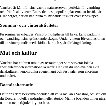
Vansbro är känt för sina vackra naturreservat, perfekta för vandring
och friluftsaktiviteter. En av de mest populära platserna att besöka är
Granberget, där du kan njuta av hisnande utsikter över landskapet.
Sommar- och vinteraktiviteter
På sommaren erbjuder Vansbro möjligheter till fiske, kanotpaddling
och vandring i sina grönskande skogar. Under vintern förvandlas orten
till en vinterparadis med skidbackar och spår för längdåkning.
Mat och kultur
Vansbro har ett brett utbud av restauranger som serverar lokala
specialiteter och internationella rätter. Här kan du uppleva den äkta
dalakulturen genom olika evenemang och festivaler som anordnas
under året.
Boendealternativ
Det finns flera bekväma boenden att välja mellan i Vansbro, oavsett om
du föredrar hotell, vandrarhem eller stugor. Många boenden ligger nära
naturen och erbjuder lugn och ro.