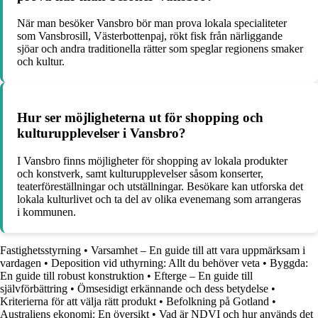
När man besöker Vansbro bör man prova lokala specialiteter
som Vansbrosill, Västerbottenpaj, rökt fisk från närliggande
sjöar och andra traditionella rätter som speglar regionens smaker
och kultur.
Hur ser möjligheterna ut för shopping och
kulturupplevelser i Vansbro?
I Vansbro finns möjligheter för shopping av lokala produkter
och konstverk, samt kulturupplevelser såsom konserter,
teaterföreställningar och utställningar. Besökare kan utforska det
lokala kulturlivet och ta del av olika evenemang som arrangeras
i kommunen.
Fastighetsstyrning
•
Varsamhet – En guide till att vara uppmärksam i
vardagen
•
Deposition vid uthyrning: Allt du behöver veta
•
Byggda:
En guide till robust konstruktion
•
Efterge – En guide till
självförbättring
•
Ömsesidigt erkännande och dess betydelse
•
Kriterierna för att välja rätt produkt
•
Befolkning på Gotland
•
Australiens ekonomi: En översikt
•
Vad är NDVI och hur används det