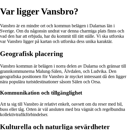
Var ligger Vansbro?
Vansbro är en mindre ort och kommun belägen i Dalarnas län i
Sverige. Om du någonsin undrat var denna charmiga plats finns och
vad den har att erbjuda, har du kommit till rätt ställe. Vi ska utforska
var Vansbro ligger på kartan och utforska dess unika karaktär.
Geografisk placering
Vansbro kommun är belägen i norra delen av Dalarna och gränsar till
grannkommunerna Malung-Sälen, Älvdalen, och Ludvika. Den
geografiska positionen för Vansbro är mycket intressant då den ligger
nära populära turistdestinationer såsom Sälen och Orsa.
Kommunikation och tillgänglighet
Att ta sig till Vansbro är relativt enkelt, oavsett om du reser med bil,
buss eller tåg. Orten är väl ansluten med bra vägnät och regelbundna
kollektivtrafikförbindelser.
Kulturella och naturliga sevärdheter