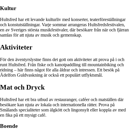
Kultur
Hultsfred har ett levande kulturliv med konserter, teaterföreställningar
och konstutställningar. Varje sommar arrangeras Hultsfredsfestivalen,
en av Sveriges största musikfestivaler, där besökare från när och fjärran
samlas för att njuta av musik och gemenskap.
Aktiviteter
För den äventyrslystne finns det gott om aktiviteter att prova på i och
runt Hultsfred. Från fiske och kanotpaddling till mountainbiking och
ridning – här finns något för alla åldrar och intressen. Ett besök på
Ädelfors Guldvaskning är också ett populärt utflyktsmål.
Mat och Dryck
Hultsfred har ett bra utbud av restauranger, caféer och matställen där
besökare kan njuta av lokala och internationella rätter. Prova på
Smålands specialiteter som älgkött och lingonsylt eller koppla av med
en fika på ett mysigt café.
Boende