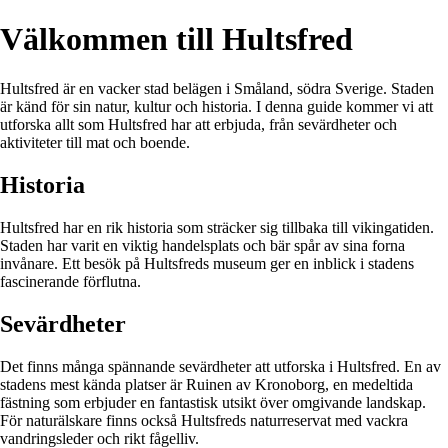
Välkommen till Hultsfred
Hultsfred är en vacker stad belägen i Småland, södra Sverige. Staden
är känd för sin natur, kultur och historia. I denna guide kommer vi att
utforska allt som Hultsfred har att erbjuda, från sevärdheter och
aktiviteter till mat och boende.
Historia
Hultsfred har en rik historia som sträcker sig tillbaka till vikingatiden.
Staden har varit en viktig handelsplats och bär spår av sina forna
invånare. Ett besök på Hultsfreds museum ger en inblick i stadens
fascinerande förflutna.
Sevärdheter
Det finns många spännande sevärdheter att utforska i Hultsfred. En av
stadens mest kända platser är Ruinen av Kronoborg, en medeltida
fästning som erbjuder en fantastisk utsikt över omgivande landskap.
För naturälskare finns också Hultsfreds naturreservat med vackra
vandringsleder och rikt fågelliv.