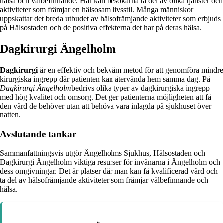
hälsa och välbefinnande. Här kan besökarna ta del av olika tjänster och
aktiviteter som främjar en hälsosam livsstil. Många människor
uppskattar det breda utbudet av hälsofrämjande aktiviteter som erbjuds
på Hälsostaden och de positiva effekterna det har på deras hälsa.
Dagkirurgi Ängelholm
Dagkirurgi
är en effektiv och bekväm metod för att genomföra mindre
kirurgiska ingrepp där patienten kan återvända hem samma dag. På
Dagkirurgi Ängelholm
bedrivs olika typer av dagkirurgiska ingrepp
med hög kvalitet och omsorg. Det ger patienterna möjligheten att få
den vård de behöver utan att behöva vara inlagda på sjukhuset över
natten.
Avslutande tankar
Sammanfattningsvis utgör Ängelholms Sjukhus, Hälsostaden och
Dagkirurgi Ängelholm viktiga resurser för invånarna i Ängelholm och
dess omgivningar. Det är platser där man kan få kvalificerad vård och
ta del av hälsofrämjande aktiviteter som främjar välbefinnande och
hälsa.