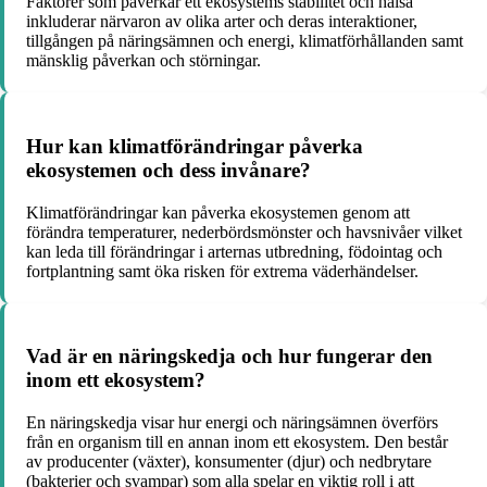
Faktorer som påverkar ett ekosystems stabilitet och hälsa
inkluderar närvaron av olika arter och deras interaktioner,
tillgången på näringsämnen och energi, klimatförhållanden samt
mänsklig påverkan och störningar.
Hur kan klimatförändringar påverka
ekosystemen och dess invånare?
Klimatförändringar kan påverka ekosystemen genom att
förändra temperaturer, nederbördsmönster och havsnivåer vilket
kan leda till förändringar i arternas utbredning, födointag och
fortplantning samt öka risken för extrema väderhändelser.
Vad är en näringskedja och hur fungerar den
inom ett ekosystem?
En näringskedja visar hur energi och näringsämnen överförs
från en organism till en annan inom ett ekosystem. Den består
av producenter (växter), konsumenter (djur) och nedbrytare
(bakterier och svampar) som alla spelar en viktig roll i att