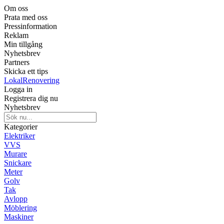
Om oss
Prata med oss
Pressinformation
Reklam
Min tillgång
Nyhetsbrev
Partners
Skicka ett tips
LokalRenovering
Logga in
Registrera dig nu
Nyhetsbrev
Kategorier
Elektriker
VVS
Murare
Snickare
Meter
Golv
Tak
Avlopp
Möblering
Maskiner