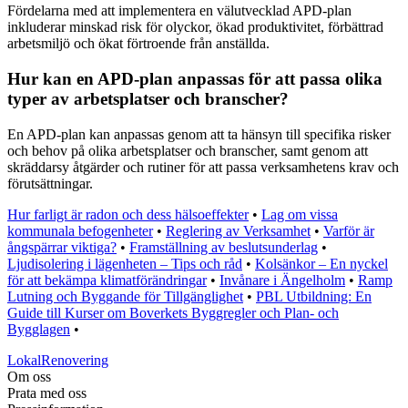
Fördelarna med att implementera en välutvecklad APD-plan
inkluderar minskad risk för olyckor, ökad produktivitet, förbättrad
arbetsmiljö och ökat förtroende från anställda.
Hur kan en APD-plan anpassas för att passa olika
typer av arbetsplatser och branscher?
En APD-plan kan anpassas genom att ta hänsyn till specifika risker
och behov på olika arbetsplatser och branscher, samt genom att
skräddarsy åtgärder och rutiner för att passa verksamhetens krav och
förutsättningar.
Hur farligt är radon och dess hälsoeffekter
•
Lag om vissa
kommunala befogenheter
•
Reglering av Verksamhet
•
Varför är
ångspärrar viktiga?
•
Framställning av beslutsunderlag
•
Ljudisolering i lägenheten – Tips och råd
•
Kolsänkor – En nyckel
för att bekämpa klimatförändringar
•
Invånare i Ängelholm
•
Ramp
Lutning och Byggande för Tillgänglighet
•
PBL Utbildning: En
Guide till Kurser om Boverkets Byggregler och Plan- och
Bygglagen
•
LokalRenovering
Om oss
Prata med oss