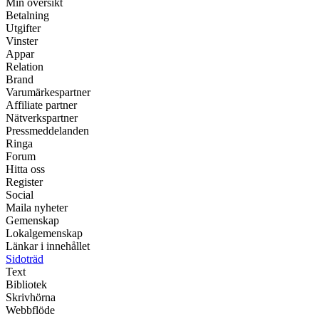
Min översikt
Betalning
Utgifter
Vinster
Appar
Relation
Brand
Varumärkespartner
Affiliate partner
Nätverkspartner
Pressmeddelanden
Ringa
Forum
Hitta oss
Register
Social
Maila nyheter
Gemenskap
Lokalgemenskap
Länkar i innehållet
Sidoträd
Text
Bibliotek
Skrivhörna
Webbflöde