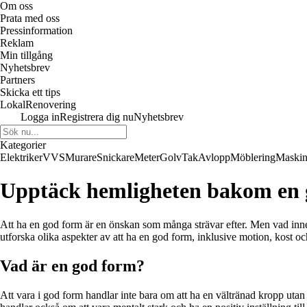
Om oss
Prata med oss
Pressinformation
Reklam
Min tillgång
Nyhetsbrev
Partners
Skicka ett tips
LokalRenovering
Logga in
Registrera dig nu
Nyhetsbrev
Kategorier
Elektriker
VVS
Murare
Snickare
Meter
Golv
Tak
Avlopp
Möblering
Maskin
Upptäck hemligheten bakom en 
Att ha en god form är en önskan som många strävar efter. Men vad inne
utforska olika aspekter av att ha en god form, inklusive motion, kost oc
Vad är en god form?
Att vara i god form handlar inte bara om att ha en vältränad kropp utan