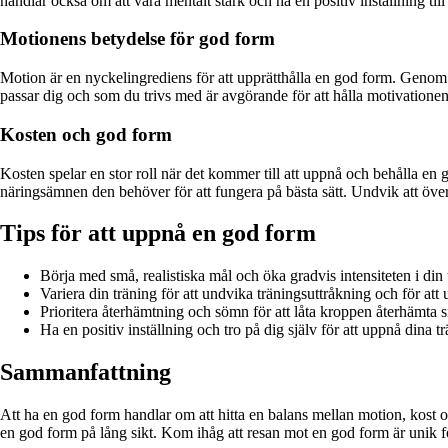
handlar också om att vara mentalt stark och ha en positiv inställning till 
Motionens betydelse för god form
Motion är en nyckelingrediens för att upprätthålla en god form. Genom 
passar dig och som du trivs med är avgörande för att hålla motivation
Kosten och god form
Kosten spelar en stor roll när det kommer till att uppnå och behålla e
näringsämnen den behöver för att fungera på bästa sätt. Undvik att över
Tips för att uppnå en god form
Börja med små, realistiska mål och öka gradvis intensiteten i din 
Variera din träning för att undvika träningsuttråkning och för at
Prioritera återhämtning och sömn för att låta kroppen återhämta 
Ha en positiv inställning och tro på dig själv för att uppnå dina t
Sammanfattning
Att ha en god form handlar om att hitta en balans mellan motion, kost 
en god form på lång sikt. Kom ihåg att resan mot en god form är unik fö