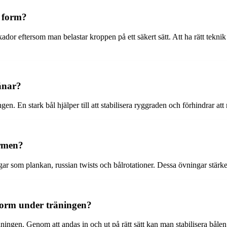
 form?
dor eftersom man belastar kroppen på ett säkert sätt. Att ha rätt tekni
ränar?
gen. En stark bål hjälper till att stabilisera ryggraden och förhindrar at
ormen?
gar som plankan, russian twists och bålrotationer. Dessa övningar stärk
 form under träningen?
äningen. Genom att andas in och ut på rätt sätt kan man stabilisera bålen