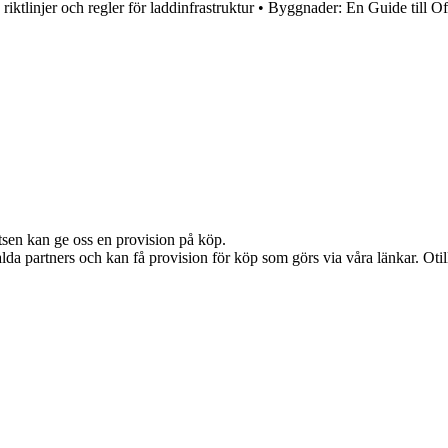
riktlinjer och regler för laddinfrastruktur
•
Byggnader: En Guide till Off
atsen kan ge oss en provision på köp.
lda partners och kan få provision för köp som görs via våra länkar. Otillå