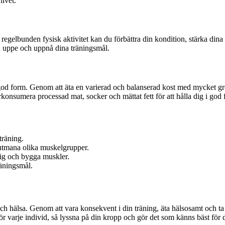
livet.
regelbunden fysisk aktivitet kan du förbättra din kondition, stärka din
en uppe och uppnå dina träningsmål.
n god form. Genom att äta en varierad och balanserad kost med mycket gr
konsumera processad mat, socker och mättat fett för att hålla dig i god 
träning.
t utmana olika muskelgrupper.
sig och bygga muskler.
räningsmål.
och hälsa. Genom att vara konsekvent i din träning, äta hälsosamt och 
r varje individ, så lyssna på din kropp och gör det som känns bäst för 