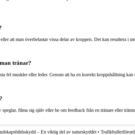
?
eller att man överbelastar vissa delar av kroppen. Det kan resultera i ute
r man tränar?
elasta fel muskler eller leder. Genom att ha en korrekt kroppshållning k
?
speglar, filma sig själv eller be om feedback från en tränare eller träni
ndskapsbildsskydd – En viktig del av naturskyddet
•
Trafikbullerförord