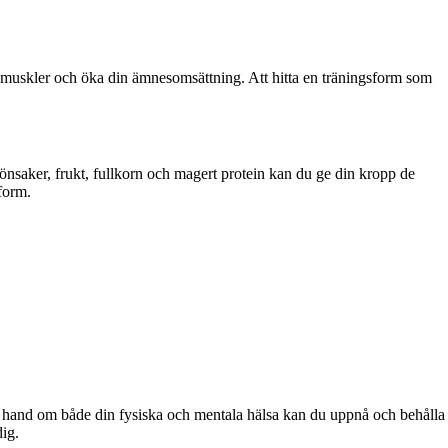
a muskler och öka din ämnesomsättning. Att hitta en träningsform som
önsaker, frukt, fullkorn och magert protein kan du ge din kropp de
form.
ta hand om både din fysiska och mentala hälsa kan du uppnå och behålla
dig.