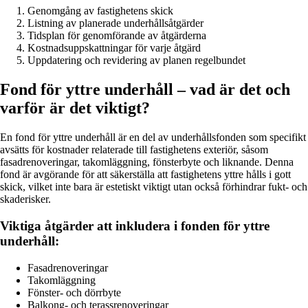
Genomgång av fastighetens skick
Listning av planerade underhållsåtgärder
Tidsplan för genomförande av åtgärderna
Kostnadsuppskattningar för varje åtgärd
Uppdatering och revidering av planen regelbundet
Fond för yttre underhåll – vad är det och
varför är det viktigt?
En fond för yttre underhåll är en del av underhållsfonden som specifikt
avsätts för kostnader relaterade till fastighetens exteriör, såsom
fasadrenoveringar, takomläggning, fönsterbyte och liknande. Denna
fond är avgörande för att säkerställa att fastighetens yttre hålls i gott
skick, vilket inte bara är estetiskt viktigt utan också förhindrar fukt- och
skaderisker.
Viktiga åtgärder att inkludera i fonden för yttre
underhåll:
Fasadrenoveringar
Takomläggning
Fönster- och dörrbyte
Balkong- och terassrenoveringar