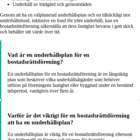
Underhåll av trädgård och grönområden
Genom att ha en välplanerad underhållsplan och en tillräckligt stor
underhållsfond, inklusive en fond för yttre underhåll, kan en
bostadsrättsförening säkerställa att dess fastighet bevaras i gott skick
och behåller sitt värde över tid.
Vad är en underhållsplan för en
bostadsrättsförening?
En underhållsplan för en bostadsrättsförening är en långsiktig
plan som beskriver vilka underhållsåtgärder som behöver
utföras på föreningens fastighet eller byggnad under en bestämd
tidsperiod, vanligtvis över flera år.
Varför är det viktigt för en bostadsrättsförening
att ha en underhållsplan?
En underhållsplan är viktig för en bostadsrättsförening eftersom
den hjälper till att förutse och planera för framtida