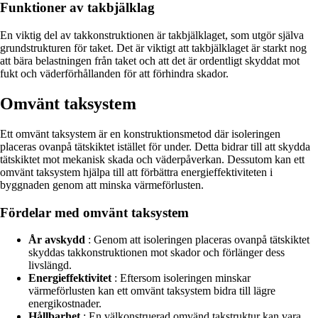
Funktioner av takbjälklag
En viktig del av takkonstruktionen är takbjälklaget, som utgör själva
grundstrukturen för taket. Det är viktigt att takbjälklaget är starkt nog
att bära belastningen från taket och att det är ordentligt skyddat mot
fukt och väderförhållanden för att förhindra skador.
Omvänt taksystem
Ett omvänt taksystem är en konstruktionsmetod där isoleringen
placeras ovanpå tätskiktet istället för under. Detta bidrar till att skydda
tätskiktet mot mekanisk skada och väderpåverkan. Dessutom kan ett
omvänt taksystem hjälpa till att förbättra energieffektiviteten i
byggnaden genom att minska värmeförlusten.
Fördelar med omvänt taksystem
År avskydd
: Genom att isoleringen placeras ovanpå tätskiktet
skyddas takkonstruktionen mot skador och förlänger dess
livslängd.
Energieffektivitet
: Eftersom isoleringen minskar
värmeförlusten kan ett omvänt taksystem bidra till lägre
energikostnader.
Hållbarhet
: En välkonstruerad omvänd takstruktur kan vara