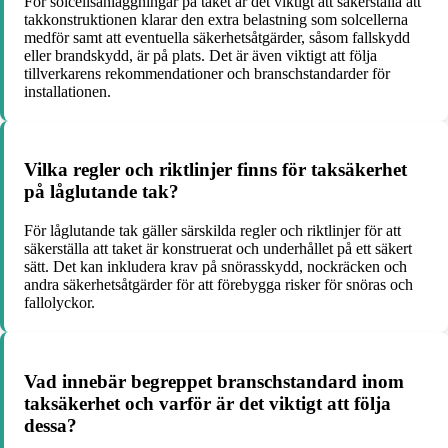
För solcellsanläggningar på taket är det viktigt att säkerställa att
takkonstruktionen klarar den extra belastning som solcellerna
medför samt att eventuella säkerhetsåtgärder, såsom fallskydd
eller brandskydd, är på plats. Det är även viktigt att följa
tillverkarens rekommendationer och branschstandarder för
installationen.
Vilka regler och riktlinjer finns för taksäkerhet
på låglutande tak?
För låglutande tak gäller särskilda regler och riktlinjer för att
säkerställa att taket är konstruerat och underhållet på ett säkert
sätt. Det kan inkludera krav på snörasskydd, nockräcken och
andra säkerhetsåtgärder för att förebygga risker för snöras och
fallolyckor.
Vad innebär begreppet branschstandard inom
taksäkerhet och varför är det viktigt att följa
dessa?