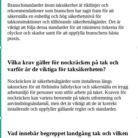
Branschstandarder inom taksäkerhet är riktlinjer och
rekommendationer som branschen har tagit fram för att
säkerställa en enhetlig och hög säkerhetsnivå för
takkonstruktioner och tillhörande säkerhetsåtgärder. Det är
viktigt att följa dessa standarder för att minimera riskerna för
olyckor och skador samt för att uppfylla branschens bästa
praxis.
Vilka krav gäller för nockräcken på tak och
varför är de viktiga för taksäkerheten?
Nockräcken är säkerhetsåtgärder som installeras längs
taknocken för att förhindra fallolyckor och säkerställa en trygg
arbetsmiljö för personer som utför arbete på taket. Kraven för
nockräcken kan variera beroende på takets utformning och
användningsändamål, men det är viktigt att de är korrekt
installerade och uppfyller gällande regler och standarder.
Vad innebär begreppet landgång tak och vilken