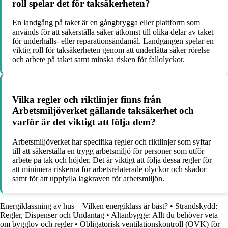
roll spelar det för taksäkerheten?
En landgång på taket är en gångbrygga eller plattform som
används för att säkerställa säker åtkomst till olika delar av taket
för underhålls- eller reparationsändamål. Landgången spelar en
viktig roll för taksäkerheten genom att underlätta säker rörelse
och arbete på taket samt minska risken för fallolyckor.
Vilka regler och riktlinjer finns från
Arbetsmiljöverket gällande taksäkerhet och
varför är det viktigt att följa dem?
Arbetsmiljöverket har specifika regler och riktlinjer som syftar
till att säkerställa en trygg arbetsmiljö för personer som utför
arbete på tak och höjder. Det är viktigt att följa dessa regler för
att minimera riskerna för arbetsrelaterade olyckor och skador
samt för att uppfylla lagkraven för arbetsmiljön.
Energiklassning av hus – Vilken energiklass är bäst?
•
Strandskydd:
Regler, Dispenser och Undantag
•
Altanbygge: Allt du behöver veta
om bygglov och regler
•
Obligatorisk ventilationskontroll (OVK) för