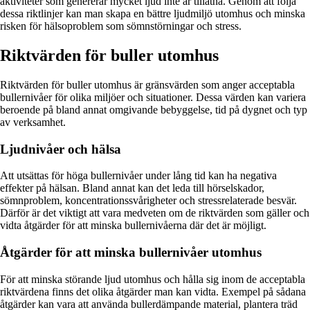
aktiviteter som genererar mycket ljud inte är tillåtna. Genom att följa
dessa riktlinjer kan man skapa en bättre ljudmiljö utomhus och minska
risken för hälsoproblem som sömnstörningar och stress.
Riktvärden för buller utomhus
Riktvärden för buller utomhus är gränsvärden som anger acceptabla
bullernivåer för olika miljöer och situationer. Dessa värden kan variera
beroende på bland annat omgivande bebyggelse, tid på dygnet och typ
av verksamhet.
Ljudnivåer och hälsa
Att utsättas för höga bullernivåer under lång tid kan ha negativa
effekter på hälsan. Bland annat kan det leda till hörselskador,
sömnproblem, koncentrationssvårigheter och stressrelaterade besvär.
Därför är det viktigt att vara medveten om de riktvärden som gäller och
vidta åtgärder för att minska bullernivåerna där det är möjligt.
Åtgärder för att minska bullernivåer utomhus
För att minska störande ljud utomhus och hålla sig inom de acceptabla
riktvärdena finns det olika åtgärder man kan vidta. Exempel på sådana
åtgärder kan vara att använda bullerdämpande material, plantera träd