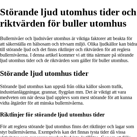
Störande ljud utomhus tider och
riktvärden för buller utomhus
Bullernivåer och ljudnivåer utomhus är viktiga faktorer att beakta för
att säkerställa en hälsosam och trivsam miljö. Olika ljudkällor kan bidra
till störande ljud och det finns riktlinjer och riktvärden för att reglera
bullernivåerna. I denna artikel kommer vi att titta närmare på störande
ljud utomhus tider och de riktvärden som gäller för buller utomhus.
Störande ljud utomhus tider
Störande ljud utomhus kan uppstå från olika källor såsom trafik,
industrianläggningar, grannar, flygplan mm. Det är viktigt att vara
medveten om när dessa ljud upplevs som mest störande för att kunna
vidta åtgärder för att minska bullernivåerna.
Riktlinjer för störande ljud utomhus tider
För att reglera störande ljud utomhus finns det riktlinjer och lagar som
styr bullernivåerna. Exempelvis kan det finnas tysta tider då vissa