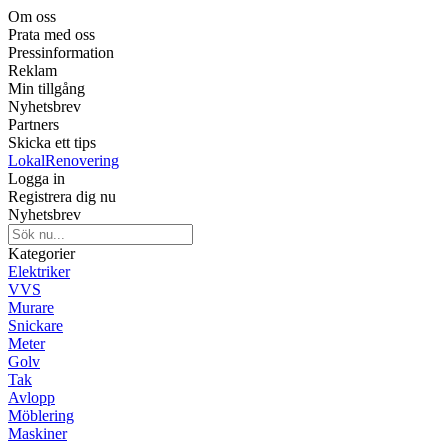
Om oss
Prata med oss
Pressinformation
Reklam
Min tillgång
Nyhetsbrev
Partners
Skicka ett tips
LokalRenovering
Logga in
Registrera dig nu
Nyhetsbrev
Kategorier
Elektriker
VVS
Murare
Snickare
Meter
Golv
Tak
Avlopp
Möblering
Maskiner