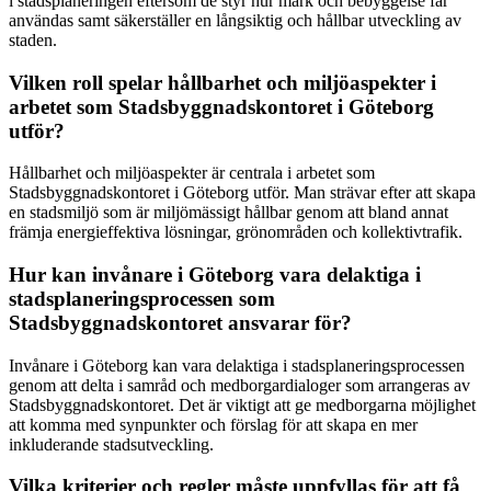
i stadsplaneringen eftersom de styr hur mark och bebyggelse får
användas samt säkerställer en långsiktig och hållbar utveckling av
staden.
Vilken roll spelar hållbarhet och miljöaspekter i
arbetet som Stadsbyggnadskontoret i Göteborg
utför?
Hållbarhet och miljöaspekter är centrala i arbetet som
Stadsbyggnadskontoret i Göteborg utför. Man strävar efter att skapa
en stadsmiljö som är miljömässigt hållbar genom att bland annat
främja energieffektiva lösningar, grönområden och kollektivtrafik.
Hur kan invånare i Göteborg vara delaktiga i
stadsplaneringsprocessen som
Stadsbyggnadskontoret ansvarar för?
Invånare i Göteborg kan vara delaktiga i stadsplaneringsprocessen
genom att delta i samråd och medborgardialoger som arrangeras av
Stadsbyggnadskontoret. Det är viktigt att ge medborgarna möjlighet
att komma med synpunkter och förslag för att skapa en mer
inkluderande stadsutveckling.
Vilka kriterier och regler måste uppfyllas för att få