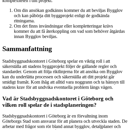
komplexiteten i ditt projekt.
Om din ansökan godkänns kommer du att beviljas Bygglov
och kan påbörja ditt byggprojekt enligt de godkända
ritningarna.
Om det finns invändningar eller kompletteringar krävs
kommer du att få återkoppling om vad som behöver åtgärdas
innan Bygglov beviljas.
Sammanfattning
Stadsbyggnadskontoret i Göteborg spelar en viktig roll i att
säkerställa att stadens byggprojekt följer de gällande regler och
standarder. Genom att följa riktlinjerna för att ansöka om Bygglov
kan du underlätta processen och säkerställa att ditt projekt går
smidigt framåt. Kom ihåg att alltid vara noggrann och ta hänsyn till
stadens krav för att undvika eventuella problem längs vägen.
Vad är Stadsbyggnadskontoret i Göteborg och
vilken roll spelar de i stadsplaneringen?
Stadsbyggnadskontoret i Göteborg är en förvaltning inom
Göteborgs Stad som ansvarar för att planera och utveckla staden. De
arbetar med frågor som rör bland annat bygglov, detaljplaner och