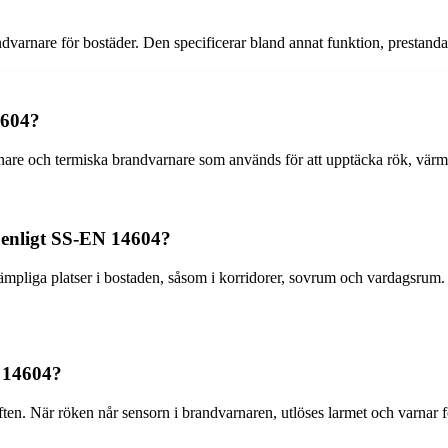
arnare för bostäder. Den specificerar bland annat funktion, prestanda 
4604?
are och termiska brandvarnare som används för att upptäcka rök, värme
e enligt SS-EN 14604?
pliga platser i bostaden, såsom i korridorer, sovrum och vardagsrum. Det
N 14604?
ften. När röken når sensorn i brandvarnaren, utlöses larmet och varnar f