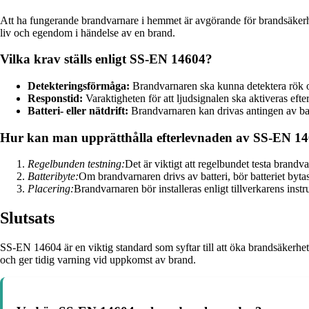
Att ha fungerande brandvarnare i hemmet är avgörande för brandsäkerheten
liv och egendom i händelse av en brand.
Vilka krav ställs enligt SS-EN 14604?
Detekteringsförmåga:
Brandvarnaren ska kunna detektera rök oc
Responstid:
Varaktigheten för att ljudsignalen ska aktiveras efter
Batteri- eller nätdrift:
Brandvarnaren kan drivas antingen av batt
Hur kan man upprätthålla efterlevnaden av SS-EN 1
Regelbunden testning:
Det är viktigt att regelbundet testa brandva
Batteribyte:
Om brandvarnaren drivs av batteri, bör batteriet byta
Placering:
Brandvarnaren bör installeras enligt tillverkarens inst
Slutsats
SS-EN 14604 är en viktig standard som syftar till att öka brandsäkerhete
och ger tidig varning vid uppkomst av brand.