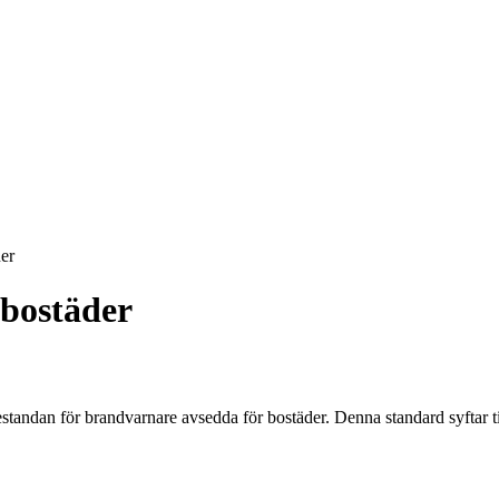
er
bostäder
ndan för brandvarnare avsedda för bostäder. Denna standard syftar till a