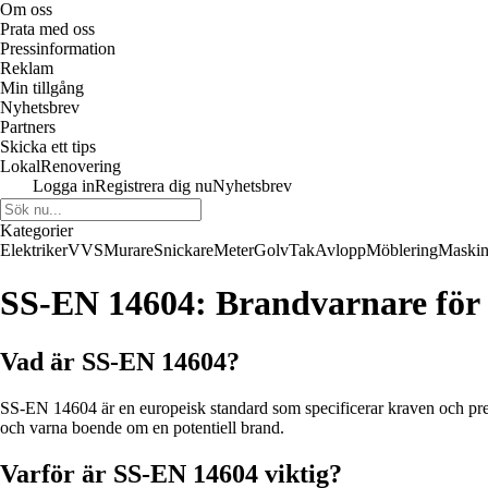
Om oss
Prata med oss
Pressinformation
Reklam
Min tillgång
Nyhetsbrev
Partners
Skicka ett tips
LokalRenovering
Logga in
Registrera dig nu
Nyhetsbrev
Kategorier
Elektriker
VVS
Murare
Snickare
Meter
Golv
Tak
Avlopp
Möblering
Maskin
SS-EN 14604: Brandvarnare för 
Vad är SS-EN 14604?
SS-EN 14604 är en europeisk standard som specificerar kraven och presta
och varna boende om en potentiell brand.
Varför är SS-EN 14604 viktig?