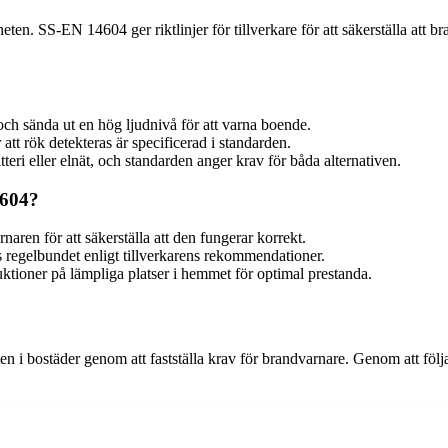
. SS-EN 14604 ger riktlinjer för tillverkare för att säkerställa att bra
h sända ut en hög ljudnivå för att varna boende.
 att rök detekteras är specificerad i standarden.
eri eller elnät, och standarden anger krav för båda alternativen.
4604?
rnaren för att säkerställa att den fungerar korrekt.
s regelbundet enligt tillverkarens rekommendationer.
ruktioner på lämpliga platser i hemmet för optimal prestanda.
n i bostäder genom att fastställa krav för brandvarnare. Genom att följa 