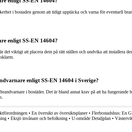
are enligt SS-EN 14604?
erhet i bostaden genom att tidigt upptäcka och varna för eventuell bra
re enligt SS-EN 14604?
det viktigt att placera dem på rätt ställen och undvika att installera 
lsklarm.
andvarnare enligt SS-EN 14604 i Sverige?
 brandvarnare i bostäder. Det är bland annat krav på att ha fungerande 
n.
tförordningen
•
En översikt av översiktsplaner
•
Flerbostadshus: En Gu
ning
•
Eksjö invånare och befolkning
•
U-område Detaljplan
•
Västervik