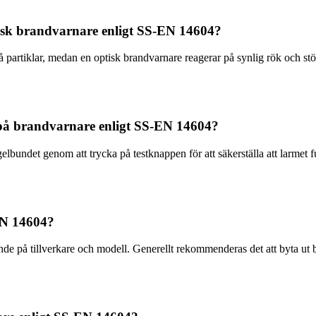
tisk brandvarnare enligt SS-EN 14604?
 partiklar, medan en optisk brandvarnare reagerar på synlig rök och s
t på brandvarnare enligt SS-EN 14604?
lbundet genom att trycka på testknappen för att säkerställa att larme
EN 14604?
 på tillverkare och modell. Generellt rekommenderas det att byta ut bran