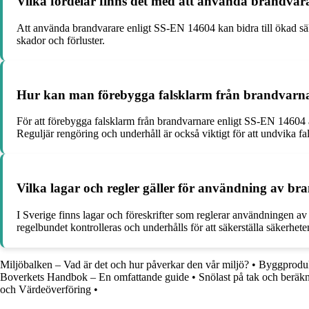
Vilka fördelar finns det med att använda brandvar
Att använda brandvarare enligt SS-EN 14604 kan bidra till ökad säk
skador och förluster.
Hur kan man förebygga falsklarm från brandvarna
För att förebygga falsklarm från brandvarnare enligt SS-EN 14604 är 
Reguljär rengöring och underhåll är också viktigt för att undvika fa
Vilka lagar och regler gäller för användning av br
I Sverige finns lagar och föreskrifter som reglerar användningen av
regelbundet kontrolleras och underhålls för att säkerställa säkerhete
Miljöbalken – Vad är det och hur påverkar den vår miljö?
•
Byggproduk
Boverkets Handbok – En omfattande guide
•
Snölast på tak och beräk
och Värdeöverföring
•