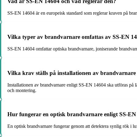
Vad är SS-EN 14604 och vad reglerar den?
SS-EN 14604 är en europeisk standard som reglerar kraven på brandv
Vilka typer av brandvarnare omfattas av SS-EN 1
SS-EN 14604 omfattar optiska brandvarnare, joniserande brandvarn
Vilka krav ställs på installationen av brandvarnar
Installationen av brandvarnare enligt SS-EN 14604 ska utföras på läm
och montering.
Hur fungerar en optisk brandvarnare enligt SS-E
En optisk brandvarnare fungerar genom att detektera synlig rök i lu