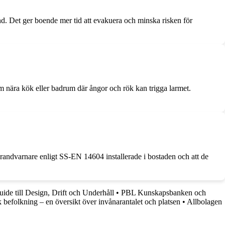
nd. Det ger boende mer tid att evakuera och minska risken för
dem nära kök eller badrum där ångor och rök kan trigga larmet.
brandvarnare enligt SS-EN 14604 installerade i bostaden och att de
ide till Design, Drift och Underhåll
•
PBL Kunskapsbanken och
 befolkning – en översikt över invånarantalet och platsen
•
Allbolagen