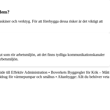
 dem?
kiner och verktyg. För att förebygga dessa risker är det viktigt att
lut som rör arbetsmiljön, att det finns tydliga kommunikationskanaler
arbetsmiljön.
e till Effektiv Administration
•
Boverkets Byggregler för Kök – Mått
sbidrag för värmepumpar och småhus
•
Altanbygge: Allt du behöver veta