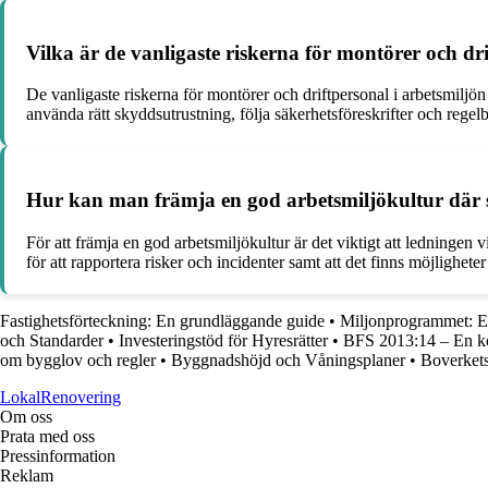
Vilka är de vanligaste riskerna för montörer och d
De vanligaste riskerna för montörer och driftpersonal i arbetsmiljön
använda rätt skyddsutrustning, följa säkerhetsföreskrifter och reg
Hur kan man främja en god arbetsmiljökultur där sä
För att främja en god arbetsmiljökultur är det viktigt att ledningen
för att rapportera risker och incidenter samt att det finns möjlighete
Fastighetsförteckning: En grundläggande guide
•
Miljonprogrammet: E
och Standarder
•
Investeringstöd för Hyresrätter
•
BFS 2013:14 – En ko
om bygglov och regler
•
Byggnadshöjd och Våningsplaner
•
Boverkets
LokalRenovering
Om oss
Prata med oss
Pressinformation
Reklam