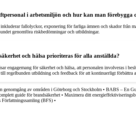
riftpersonal i arbetsmiljön och hur kan man förebygga
 inkluderar fallolyckor, exponering för farliga ämnen och skador från mas
elbundet genomföra riskbedömningar och utbildningar.
kerhet och hälsa prioriteras för alla anställda?
 visar engagemang för säkerhet och hälsa, att personalen involveras i bes
r till regelbunden utbildning och feedback för att kontinuerligt förbättra 
n genomgång av områden i Göteborg och Stockholm
•
BABS – En Guid
mplett guide för brandsäkerhet
•
Maximera ditt energieffektivisering
 Författningssamling (BFS)
•