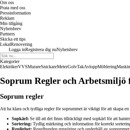
Om oss
Prata med oss
Pressinformation
Reklam
Min tillgång
Nyhetsbrev
Partners
Skicka ett tips
LokalRenovering
Logga in
Registrera dig nu
Nyhetsbrev
Kategorier
Elektriker
VVS
Murare
Snickare
Meter
Golv
Tak
Avlopp
Möblering
Maskin
Soprum Regler och Arbetsmiljö 
Soprum regler
Att ha klara och tydliga regler för soprummet är viktigt för att skapa en
Sopkärl:
Se till att det finns tillräckligt med sopkärl för att hanter
Sortering:
Tydlig märkning och information för korrekt sortering 
Renlighet:
Regelbunden rengöring och underhåll av soprummet för