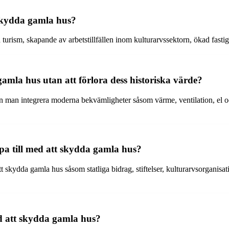
 skydda gamla hus?
turism, skapande av arbetstillfällen inom kulturarvssektorn, ökad fast
mla hus utan att förlora dess historiska värde?
man integrera moderna bekvämligheter såsom värme, ventilation, el och 
älpa till med att skydda gamla hus?
 att skydda gamla hus såsom statliga bidrag, stiftelser, kulturarvsorganisa
d att skydda gamla hus?