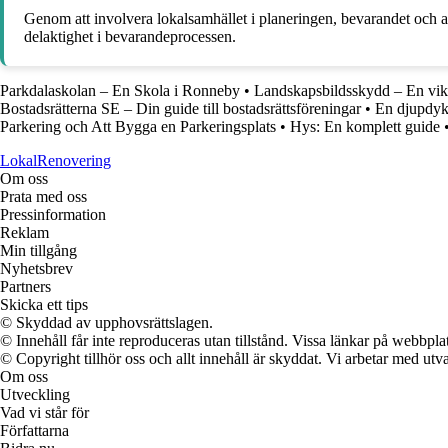
Genom att involvera lokalsamhället i planeringen, bevarandet och 
delaktighet i bevarandeprocessen.
Parkdalaskolan – En Skola i Ronneby
•
Landskapsbildsskydd – En vikt
Bostadsrätterna SE – Din guide till bostadsrättsföreningar
•
En djupdykn
Parkering och Att Bygga en Parkeringsplats
•
Hys: En komplett guide
LokalRenovering
Om oss
Prata med oss
Pressinformation
Reklam
Min tillgång
Nyhetsbrev
Partners
Skicka ett tips
© Skyddad av upphovsrättslagen.
© Innehåll får inte reproduceras utan tillstånd. Vissa länkar på webbpl
© Copyright tillhör oss och allt innehåll är skyddat. Vi arbetar med utva
Om oss
Utveckling
Vad vi står för
Författarna