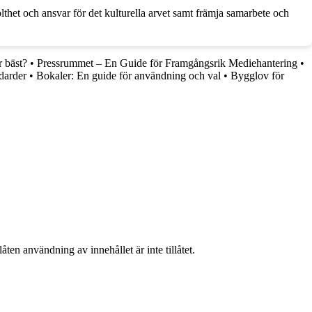
het och ansvar för det kulturella arvet samt främja samarbete och
r bäst?
•
Pressrummet – En Guide för Framgångsrik Mediehantering
•
darder
•
Bokaler: En guide för användning och val
•
Bygglov för
ten användning av innehållet är inte tillåtet.