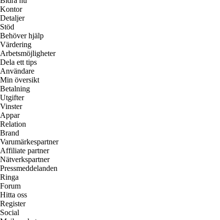
Bidra nu
Kontor
Detaljer
Stöd
Behöver hjälp
Värdering
Arbetsmöjligheter
Dela ett tips
Användare
Min översikt
Betalning
Utgifter
Vinster
Appar
Relation
Brand
Varumärkespartner
Affiliate partner
Nätverkspartner
Pressmeddelanden
Ringa
Forum
Hitta oss
Register
Social