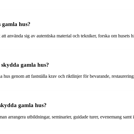
s gamla hus?
 att använda sig av autentiska material och tekniker, forska om husets hi
att skydda gamla hus?
mla hus genom att fastställa krav och riktlinjer för bevarande, restaure
 skydda gamla hus?
an arrangera utbildningar, seminarier, guidade turer, evenemang samt