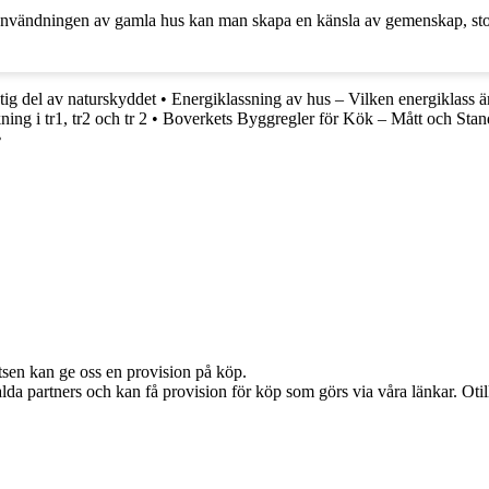
användningen av gamla hus kan man skapa en känsla av gemenskap, stolt
ig del av naturskyddet
•
Energiklassning av hus – Vilken energiklass ä
ing i tr1, tr2 och tr 2
•
Boverkets Byggregler för Kök – Mått och Stan
•
atsen kan ge oss en provision på köp.
lda partners och kan få provision för köp som görs via våra länkar. Otillå