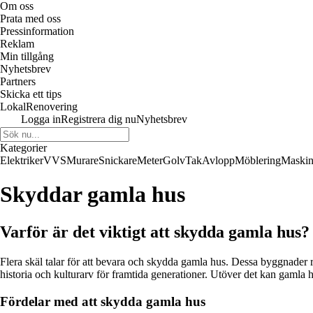
Om oss
Prata med oss
Pressinformation
Reklam
Min tillgång
Nyhetsbrev
Partners
Skicka ett tips
LokalRenovering
Logga in
Registrera dig nu
Nyhetsbrev
Kategorier
Elektriker
VVS
Murare
Snickare
Meter
Golv
Tak
Avlopp
Möblering
Maskin
Skyddar gamla hus
Varför är det viktigt att skydda gamla hus?
Flera skäl talar för att bevara och skydda gamla hus. Dessa byggnader re
historia och kulturarv för framtida generationer. Utöver det kan gamla 
Fördelar med att skydda gamla hus