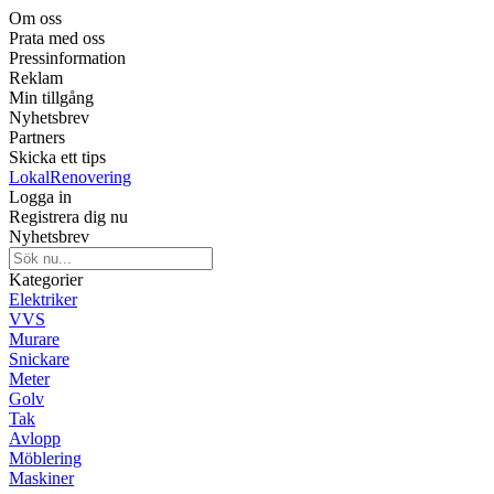
Om oss
Prata med oss
Pressinformation
Reklam
Min tillgång
Nyhetsbrev
Partners
Skicka ett tips
LokalRenovering
Logga in
Registrera dig nu
Nyhetsbrev
Kategorier
Elektriker
VVS
Murare
Snickare
Meter
Golv
Tak
Avlopp
Möblering
Maskiner