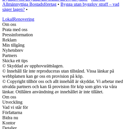
Allmännyttiga Bostadsföretag
•
Bygga utan bygglov straff – vad
säger lagen?
•
LokalRenovering
Om oss
Prata med oss
Pressinformation
Reklam
Min tillgång
Nyhetsbrev
Partners
Skicka ett tips
© Skyddad av upphovsrättslagen.
© Innehåll får inte reproduceras utan tillstånd. Vissa länkar på
webbplatsen kan ge oss en provision på köp.
© Copyright tillhör oss och allt innehåll är skyddat. Vi arbetar med
utvalda partners och kan få provision för köp som görs via våra
länkar. Otillåten användning av innehållet är inte tillåtet.
Om oss
Utveckling
Vad vi står för
Författarna
Bidra nu
Kontor
Detaljer