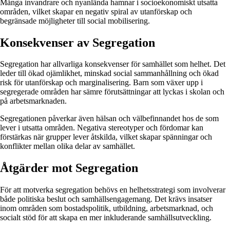
Många invandrare och nyanlända hamnar i socioekonomiskt utsatta
områden, vilket skapar en negativ spiral av utanförskap och
begränsade möjligheter till social mobilisering.
Konsekvenser av Segregation
Segregation har allvarliga konsekvenser för samhället som helhet. Det
leder till ökad ojämlikhet, minskad social sammanhållning och ökad
risk för utanförskap och marginalisering. Barn som växer upp i
segregerade områden har sämre förutsättningar att lyckas i skolan och
på arbetsmarknaden.
Segregationen påverkar även hälsan och välbefinnandet hos de som
lever i utsatta områden. Negativa stereotyper och fördomar kan
förstärkas när grupper lever åtskilda, vilket skapar spänningar och
konflikter mellan olika delar av samhället.
Åtgärder mot Segregation
För att motverka segregation behövs en helhetsstrategi som involverar
både politiska beslut och samhällsengagemang. Det krävs insatser
inom områden som bostadspolitik, utbildning, arbetsmarknad, och
socialt stöd för att skapa en mer inkluderande samhällsutveckling.