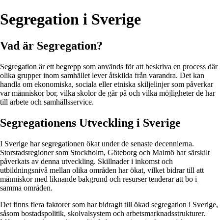
Segregation i Sverige
Vad är Segregation?
Segregation är ett begrepp som används för att beskriva en process där
olika grupper inom samhället lever åtskilda från varandra. Det kan
handla om ekonomiska, sociala eller etniska skiljelinjer som påverkar
var människor bor, vilka skolor de går på och vilka möjligheter de har
till arbete och samhällsservice.
Segregationens Utveckling i Sverige
I Sverige har segregationen ökat under de senaste decennierna.
Storstadsregioner som Stockholm, Göteborg och Malmö har särskilt
påverkats av denna utveckling. Skillnader i inkomst och
utbildningsnivå mellan olika områden har ökat, vilket bidrar till att
människor med liknande bakgrund och resurser tenderar att bo i
samma områden.
Det finns flera faktorer som har bidragit till ökad segregation i Sverige,
såsom bostadspolitik, skolvalsystem och arbetsmarknadsstrukturer.