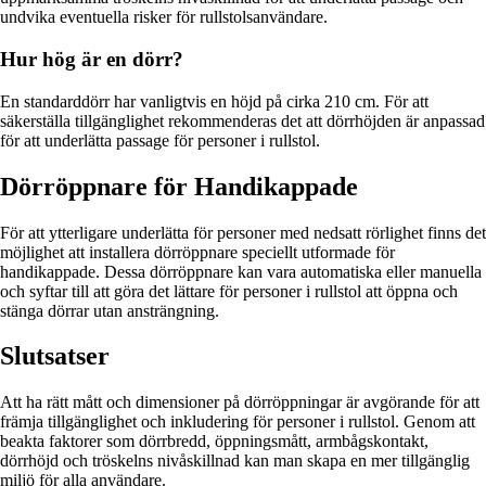
undvika eventuella risker för rullstolsanvändare.
Hur hög är en dörr?
En standarddörr har vanligtvis en höjd på cirka 210 cm. För att
säkerställa tillgänglighet rekommenderas det att dörrhöjden är anpassad
för att underlätta passage för personer i rullstol.
Dörröppnare för Handikappade
För att ytterligare underlätta för personer med nedsatt rörlighet finns det
möjlighet att installera dörröppnare speciellt utformade för
handikappade. Dessa dörröppnare kan vara automatiska eller manuella
och syftar till att göra det lättare för personer i rullstol att öppna och
stänga dörrar utan ansträngning.
Slutsatser
Att ha rätt mått och dimensioner på dörröppningar är avgörande för att
främja tillgänglighet och inkludering för personer i rullstol. Genom att
beakta faktorer som dörrbredd, öppningsmått, armbågskontakt,
dörrhöjd och tröskelns nivåskillnad kan man skapa en mer tillgänglig
miljö för alla användare.