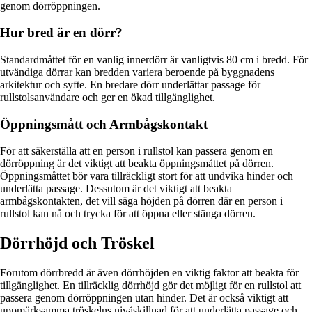
genom dörröppningen.
Hur bred är en dörr?
Standardmåttet för en vanlig innerdörr är vanligtvis 80 cm i bredd. För
utvändiga dörrar kan bredden variera beroende på byggnadens
arkitektur och syfte. En bredare dörr underlättar passage för
rullstolsanvändare och ger en ökad tillgänglighet.
Öppningsmått och Armbågskontakt
För att säkerställa att en person i rullstol kan passera genom en
dörröppning är det viktigt att beakta öppningsmåttet på dörren.
Öppningsmåttet bör vara tillräckligt stort för att undvika hinder och
underlätta passage. Dessutom är det viktigt att beakta
armbågskontakten, det vill säga höjden på dörren där en person i
rullstol kan nå och trycka för att öppna eller stänga dörren.
Dörrhöjd och Tröskel
Förutom dörrbredd är även dörrhöjden en viktig faktor att beakta för
tillgänglighet. En tillräcklig dörrhöjd gör det möjligt för en rullstol att
passera genom dörröppningen utan hinder. Det är också viktigt att
uppmärksamma tröskelns nivåskillnad för att underlätta passage och