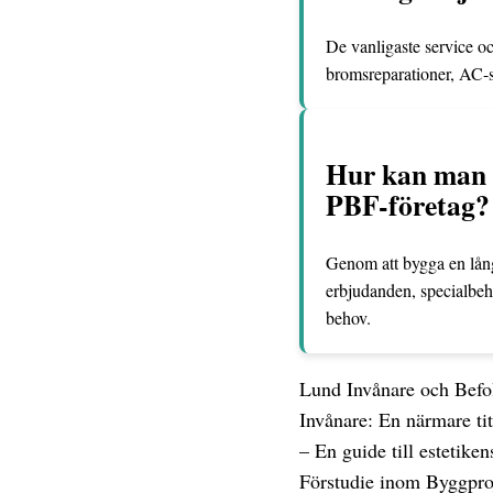
De vanligaste service oc
bromsreparationer, AC-s
Hur kan man s
PBF-företag?
Genom att bygga en lång
erbjudanden, specialbeha
behov.
Lund Invånare och Befo
Invånare: En närmare ti
– En guide till estetiken
Förstudie inom Byggpro