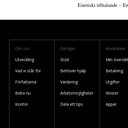
Estetiskt tilltalande – E
Om oss
Detaljer
Användare
Utveckling
Stöd
Min översik
Vad vi står för
Behöver hjälp
Betalning
Författarna
Värdering
Utgifter
Bidra nu
Arbetsmöjligheter
Vinster
Kontor
Dela ett tips
Appar