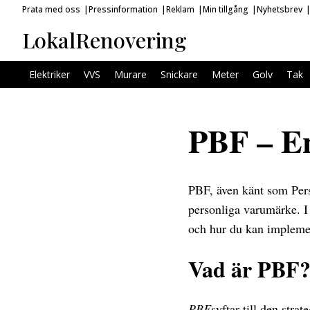
Prata med oss
Pressinformation
Reklam
Min tillgång
Nyhetsbrev
LokalRenovering
Elektriker
VVS
Murare
Snickare
Meter
Golv
Tak
PBF – En
PBF, även känt som Pers
personliga varumärke. I
och hur du kan implemen
Vad är PBF
PBF
syftar till den str