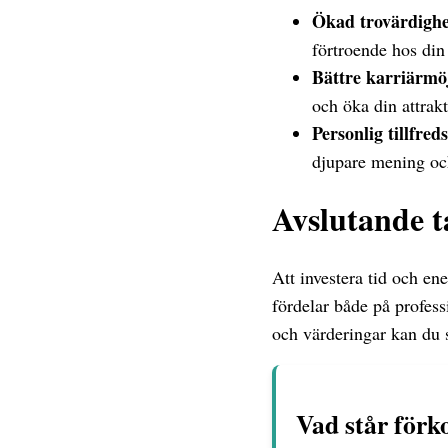
Ökad trovärdighe
förtroende hos di
Bättre karriärmöj
och öka din attrak
Personlig tillfreds
djupare mening och 
Avslutande 
Att investera tid och en
fördelar både på profes
och värderingar kan du 
Vad står förk