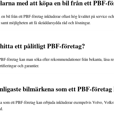
elarna med att köpa en bil från ett PBF-f
en bil från ett PBF-företag inkluderar oftast hög kvalitet på service och
samt möjligheten att få skräddarsydda råd och lösningar.
itta ett pålitligt PBF-företag?
igt PBF-företag kan man söka efter rekommendationer från bekanta, läsa r
rtifieringar och garantier.
anligaste bilmärkena som ett PBF-företag
na som ett PBF-företag kan erbjuda inkluderar exempelvis Volvo, Vo
d.