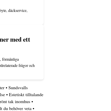
byte, däckservice,
ner med ett
, förmånliga
ilrelaterade frågor och
ter
•
Sundsvalls
lse
•
Estetiskt tilltalande
grönt tak inomhus
•
t du behöver veta
•