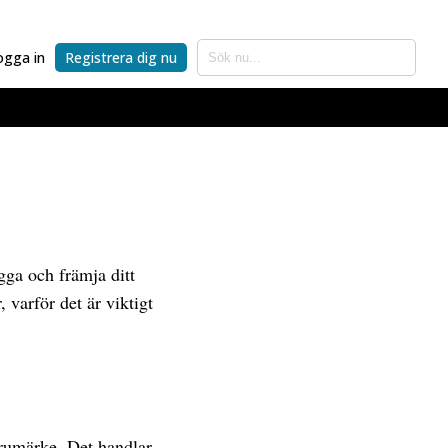
ogga in
Registrera dig nu
gga och främja ditt
varför det är viktigt
arumärke. Det handlar