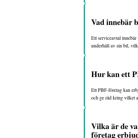
Vad innebär b
Ett serviceavtal innebä
underhåll av sin bil, vi
Hur kan ett P
Ett PBF-företag kan erbj
och ge råd kring vilket 
Vilka är de v
företag erbju