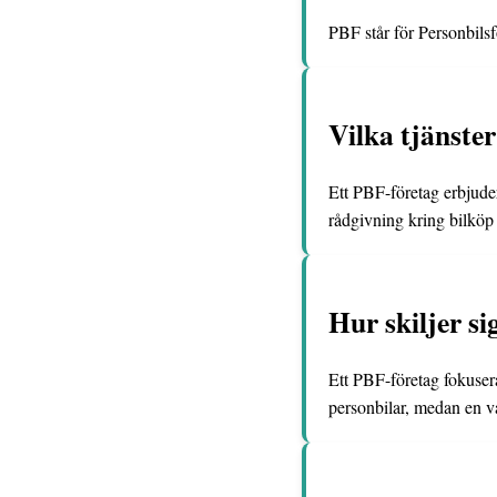
PBF står för Personbilsfö
Vilka tjänste
Ett PBF-företag erbjuder
rådgivning kring bilköp 
Hur skiljer si
Ett PBF-företag fokusera
personbilar, medan en va