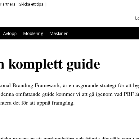
Partners
Skicka ett tips
L
Avlopp
Möblering
Maskiner
 komplett guide
onal Branding Framework, är en avgörande strategi för att by
 denna omfattande guide kommer vi att gå igenom vad PBF är, 
tera det för att uppnå framgång.
?
ategiska processen att marknadsföra och främja dig själv som v