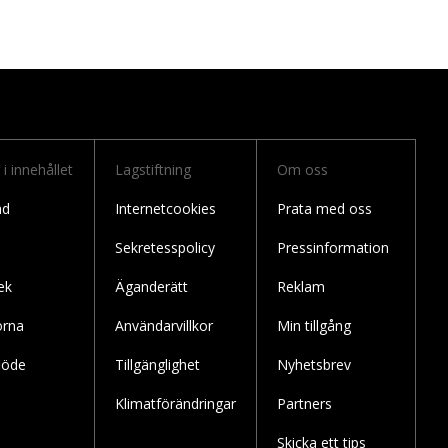
i innehållet
Lagstiftning
Om oss
äd
Internetcookies
Prata med oss
Sekretesspolicy
Pressinformation
ek
Äganderätt
Reklam
örna
Användarvillkor
Min tillgång
löde
Tillgänglighet
Nyhetsbrev
Klimatförändringar
Partners
Skicka ett tips