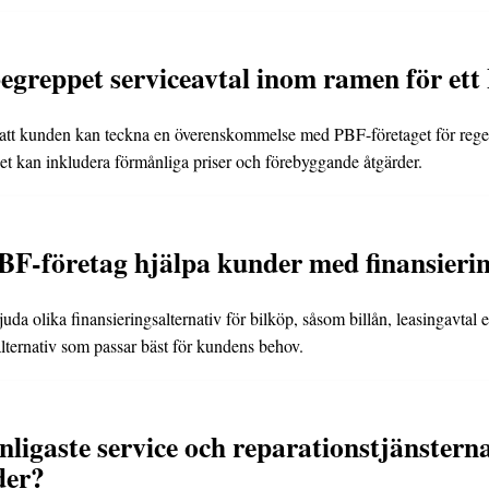
egreppet serviceavtal inom ramen för ett
r att kunden kan teckna en överenskommelse med PBF-företaget för reg
lket kan inkludera förmånliga priser och förebyggande åtgärder.
BF-företag hjälpa kunder med finansierin
uda olika finansieringsalternativ för bilköp, såsom billån, leasingavtal e
alternativ som passar bäst för kundens behov.
anligaste service och reparationstjänstern
der?