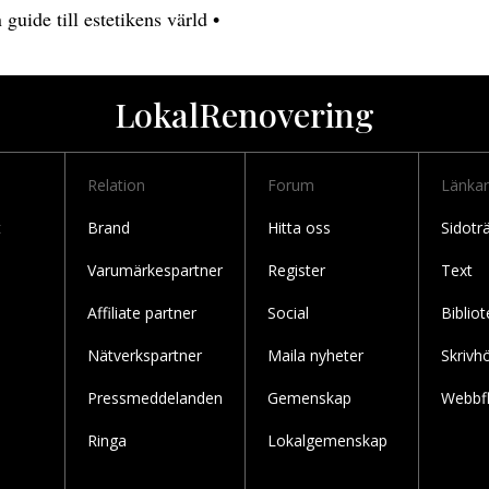
n guide till estetikens värld
•
LokalRenovering
Relation
Forum
Länkar 
t
Brand
Hitta oss
Sidotr
Varumärkespartner
Register
Text
Affiliate partner
Social
Bibliot
Nätverkspartner
Maila nyheter
Skrivh
Pressmeddelanden
Gemenskap
Webbf
Ringa
Lokalgemenskap