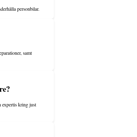
nderhålla personbilar.
eparationer, samt
are?
 expertis kring just