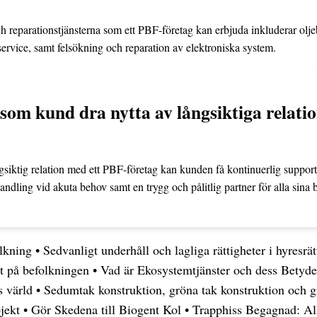
h reparationstjänsterna som ett PBF-företag kan erbjuda inkluderar olje
ervice, samt felsökning och reparation av elektroniska system.
om kund dra nytta av långsiktiga relatio
siktig relation med ett PBF-företag kan kunden få kontinuerlig support
ndling vid akuta behov samt en trygg och pålitlig partner för alla sina b
lkning
•
Sedvanligt underhåll och lagliga rättigheter i hyresrät
tt på befolkningen
•
Vad är Ekosystemtjänster och dess Betyde
s värld
•
Sedumtak konstruktion, gröna tak konstruktion och 
jekt
•
Gör Skedena till Biogent Kol
•
Trapphiss Begagnad: All