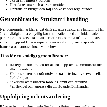
Skapa en realistisk tidsplan
Fördela resurser och ansvarsområden
Upprätta en budget och följ upp kostnader regelbundet
Genomförande: Struktur i handling
När planeringen är klar är det dags att sätta strukturen i handling. Här
är det viktigt att ha en tydlig kommunikation med alla inblandade
parter för att säkerställa att alla arbetar mot samma mål. En effektiv
struktur bygg inkluderar regelbunden uppföljning av projektets
framsteg och anpassningar vid behov.
Tips för ett smidigt genomförande:
Ha regelbundna möten för att följa upp och kommunicera med
alla inblandade
Följ tidsplanen och gör nödvändiga justeringar vid eventuella
förändringar
Säkerställ att resurserna fördelas jämnt och effektivt
Var flexibel och anpassa dig till rådande förhållanden
Uppföljning och utvärdering
Efter att byggprojektet är slutfört är det viktigt att genomföra en