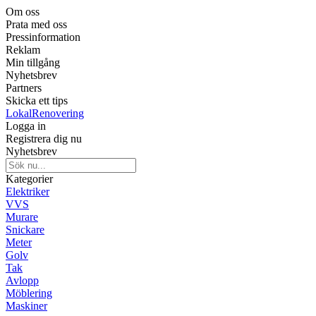
Om oss
Prata med oss
Pressinformation
Reklam
Min tillgång
Nyhetsbrev
Partners
Skicka ett tips
LokalRenovering
Logga in
Registrera dig nu
Nyhetsbrev
Kategorier
Elektriker
VVS
Murare
Snickare
Meter
Golv
Tak
Avlopp
Möblering
Maskiner