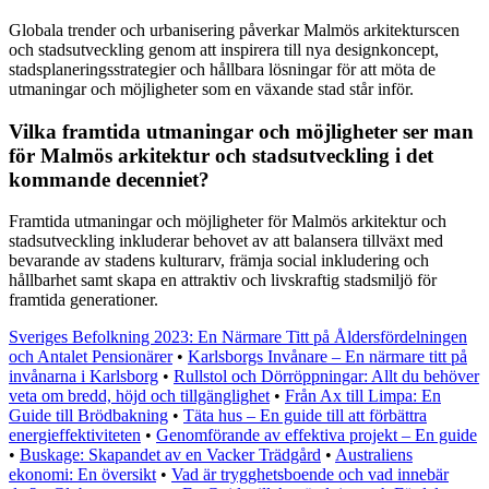
Globala trender och urbanisering påverkar Malmös arkitekturscen
och stadsutveckling genom att inspirera till nya designkoncept,
stadsplaneringsstrategier och hållbara lösningar för att möta de
utmaningar och möjligheter som en växande stad står inför.
Vilka framtida utmaningar och möjligheter ser man
för Malmös arkitektur och stadsutveckling i det
kommande decenniet?
Framtida utmaningar och möjligheter för Malmös arkitektur och
stadsutveckling inkluderar behovet av att balansera tillväxt med
bevarande av stadens kulturarv, främja social inkludering och
hållbarhet samt skapa en attraktiv och livskraftig stadsmiljö för
framtida generationer.
Sveriges Befolkning 2023: En Närmare Titt på Åldersfördelningen
och Antalet Pensionärer
•
Karlsborgs Invånare – En närmare titt på
invånarna i Karlsborg
•
Rullstol och Dörröppningar: Allt du behöver
veta om bredd, höjd och tillgänglighet
•
Från Ax till Limpa: En
Guide till Brödbakning
•
Täta hus – En guide till att förbättra
energieffektiviteten
•
Genomförande av effektiva projekt – En guide
•
Buskage: Skapandet av en Vacker Trädgård
•
Australiens
ekonomi: En översikt
•
Vad är trygghetsboende och vad innebär