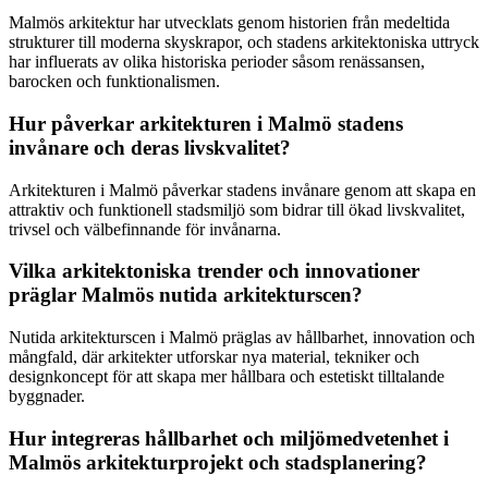
Malmös arkitektur har utvecklats genom historien från medeltida
strukturer till moderna skyskrapor, och stadens arkitektoniska uttryck
har influerats av olika historiska perioder såsom renässansen,
barocken och funktionalismen.
Hur påverkar arkitekturen i Malmö stadens
invånare och deras livskvalitet?
Arkitekturen i Malmö påverkar stadens invånare genom att skapa en
attraktiv och funktionell stadsmiljö som bidrar till ökad livskvalitet,
trivsel och välbefinnande för invånarna.
Vilka arkitektoniska trender och innovationer
präglar Malmös nutida arkitekturscen?
Nutida arkitekturscen i Malmö präglas av hållbarhet, innovation och
mångfald, där arkitekter utforskar nya material, tekniker och
designkoncept för att skapa mer hållbara och estetiskt tilltalande
byggnader.
Hur integreras hållbarhet och miljömedvetenhet i
Malmös arkitekturprojekt och stadsplanering?