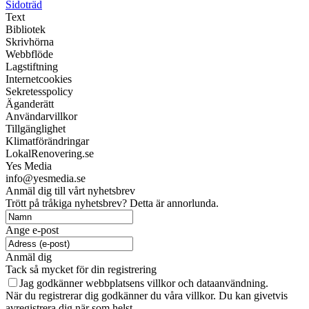
Sidoträd
Text
Bibliotek
Skrivhörna
Webbflöde
Lagstiftning
Internetcookies
Sekretesspolicy
Äganderätt
Användarvillkor
Tillgänglighet
Klimatförändringar
LokalRenovering.se
Yes Media
info@yesmedia.se
Anmäl dig till vårt nyhetsbrev
Trött på tråkiga nyhetsbrev? Detta är annorlunda.
Ange e-post
Anmäl dig
Tack så mycket för din registrering
Jag godkänner webbplatsens villkor och dataanvändning.
När du registrerar dig godkänner du våra villkor. Du kan givetvis
avregistrera dig när som helst.