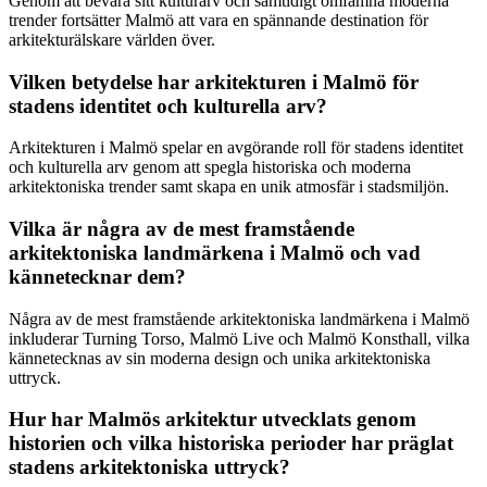
Genom att bevara sitt kulturarv och samtidigt omfamna moderna
trender fortsätter Malmö att vara en spännande destination för
arkitekturälskare världen över.
Vilken betydelse har arkitekturen i Malmö för
stadens identitet och kulturella arv?
Arkitekturen i Malmö spelar en avgörande roll för stadens identitet
och kulturella arv genom att spegla historiska och moderna
arkitektoniska trender samt skapa en unik atmosfär i stadsmiljön.
Vilka är några av de mest framstående
arkitektoniska landmärkena i Malmö och vad
kännetecknar dem?
Några av de mest framstående arkitektoniska landmärkena i Malmö
inkluderar Turning Torso, Malmö Live och Malmö Konsthall, vilka
kännetecknas av sin moderna design och unika arkitektoniska
uttryck.
Hur har Malmös arkitektur utvecklats genom
historien och vilka historiska perioder har präglat
stadens arkitektoniska uttryck?