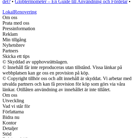
det?
•
Globtermometer – En Guide till Användning och Fördelar
•
LokalRenovering
Om oss
Prata med oss
Pressinformation
Reklam
Min tillgång
Nyhetsbrev
Partners
Skicka ett tips
© Skyddad av upphovsrättslagen.
© Innehåll får inte reproduceras utan tillstånd. Vissa länkar på
webbplatsen kan ge oss en provision på köp.
© Copyright tillhör oss och allt innehåll är skyddat. Vi arbetar med
utvalda partners och kan få provision för köp som görs via våra
länkar. Otillåten användning av innehållet är inte tillåtet.
Om oss
Utveckling
Vad vi står för
Författarna
Bidra nu
Kontor
Detaljer
Stöd