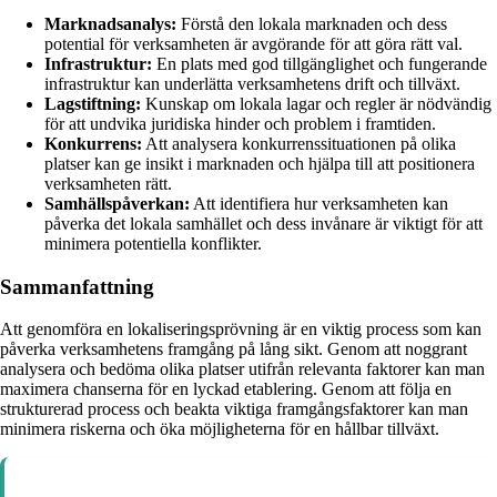
Marknadsanalys:
Förstå den lokala marknaden och dess
potential för verksamheten är avgörande för att göra rätt val.
Infrastruktur:
En plats med god tillgänglighet och fungerande
infrastruktur kan underlätta verksamhetens drift och tillväxt.
Lagstiftning:
Kunskap om lokala lagar och regler är nödvändig
för att undvika juridiska hinder och problem i framtiden.
Konkurrens:
Att analysera konkurrenssituationen på olika
platser kan ge insikt i marknaden och hjälpa till att positionera
verksamheten rätt.
Samhällspåverkan:
Att identifiera hur verksamheten kan
påverka det lokala samhället och dess invånare är viktigt för att
minimera potentiella konflikter.
Sammanfattning
Att genomföra en lokaliseringsprövning är en viktig process som kan
påverka verksamhetens framgång på lång sikt. Genom att noggrant
analysera och bedöma olika platser utifrån relevanta faktorer kan man
maximera chanserna för en lyckad etablering. Genom att följa en
strukturerad process och beakta viktiga framgångsfaktorer kan man
minimera riskerna och öka möjligheterna för en hållbar tillväxt.