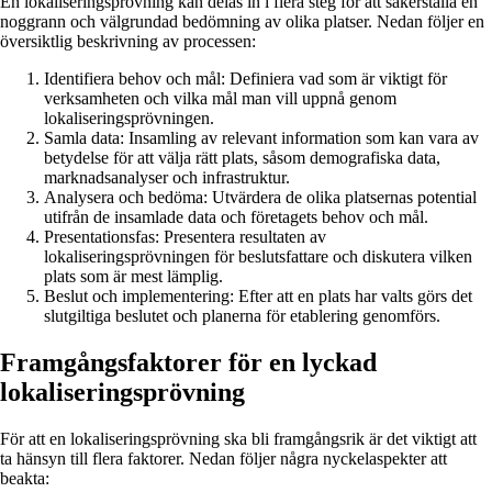
En lokaliseringsprövning kan delas in i flera steg för att säkerställa en
noggrann och välgrundad bedömning av olika platser. Nedan följer en
översiktlig beskrivning av processen:
Identifiera behov och mål: Definiera vad som är viktigt för
verksamheten och vilka mål man vill uppnå genom
lokaliseringsprövningen.
Samla data: Insamling av relevant information som kan vara av
betydelse för att välja rätt plats, såsom demografiska data,
marknadsanalyser och infrastruktur.
Analysera och bedöma: Utvärdera de olika platsernas potential
utifrån de insamlade data och företagets behov och mål.
Presentationsfas: Presentera resultaten av
lokaliseringsprövningen för beslutsfattare och diskutera vilken
plats som är mest lämplig.
Beslut och implementering: Efter att en plats har valts görs det
slutgiltiga beslutet och planerna för etablering genomförs.
Framgångsfaktorer för en lyckad
lokaliseringsprövning
För att en lokaliseringsprövning ska bli framgångsrik är det viktigt att
ta hänsyn till flera faktorer. Nedan följer några nyckelaspekter att
beakta: