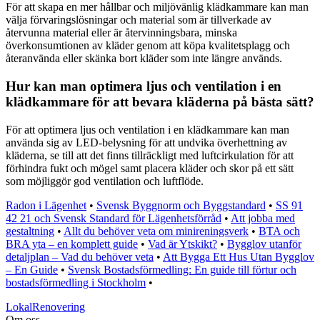
För att skapa en mer hållbar och miljövänlig klädkammare kan man
välja förvaringslösningar och material som är tillverkade av
återvunna material eller är återvinningsbara, minska
överkonsumtionen av kläder genom att köpa kvalitetsplagg och
återanvända eller skänka bort kläder som inte längre används.
Hur kan man optimera ljus och ventilation i en
klädkammare för att bevara kläderna på bästa sätt?
För att optimera ljus och ventilation i en klädkammare kan man
använda sig av LED-belysning för att undvika överhettning av
kläderna, se till att det finns tillräckligt med luftcirkulation för att
förhindra fukt och mögel samt placera kläder och skor på ett sätt
som möjliggör god ventilation och luftflöde.
Radon i Lägenhet
•
Svensk Byggnorm och Byggstandard
•
SS 91
42 21 och Svensk Standard för Lägenhetsförråd
•
Att jobba med
gestaltning
•
Allt du behöver veta om minireningsverk
•
BTA och
BRA yta – en komplett guide
•
Vad är Ytskikt?
•
Bygglov utanför
detaljplan – Vad du behöver veta
•
Att Bygga Ett Hus Utan Bygglov
– En Guide
•
Svensk Bostadsförmedling: En guide till förtur och
bostadsförmedling i Stockholm
•
LokalRenovering
Om oss