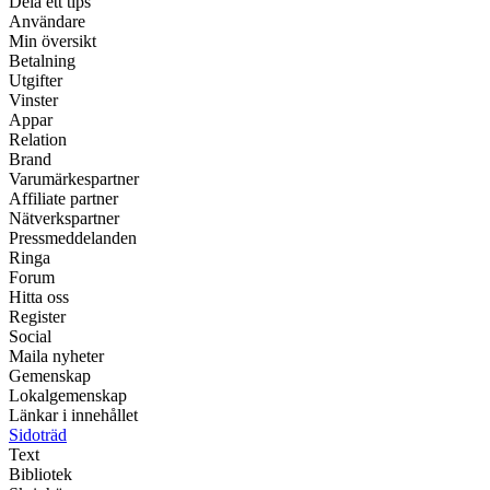
Dela ett tips
Användare
Min översikt
Betalning
Utgifter
Vinster
Appar
Relation
Brand
Varumärkespartner
Affiliate partner
Nätverkspartner
Pressmeddelanden
Ringa
Forum
Hitta oss
Register
Social
Maila nyheter
Gemenskap
Lokalgemenskap
Länkar i innehållet
Sidoträd
Text
Bibliotek