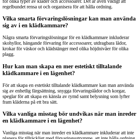
för olika typer av kläder och accessoarer. Det är även viktigt att
regelbundet rensa ut och organisera för att hålla ordning.
Vilka smarta förvaringslösningar kan man använda
sig av i en klädkammare?
Några smarta förvaringslösningar för en klädkammare inkluderar
skohyllor, hängande förvaring för accessoarer, utdragbara lådor,
krokar för väskor och klädstänger med olika höjdnivåer för olika
plagg.
Hur kan man skapa en mer estetiskt tilltalande
klädkammare i en lägenhet?
För att skapa en estetiskt tilltalande klädkammare kan man använda
sig av enhetlig färgsättning, snygga förvaringslådor och korgar,
speglar för att skapa en känsla av rymd samt belysning som lyfter
fram kläderna på ett bra sätt.
Vilka vanliga misstag bör undvikas när man inreder
en klädkammare i en lägenhet?
Vanliga misstag när man inreder en klädkammare inkluderar att inte
planera för tillräckligt med förvaringsutrymme, att inte hålla ordning