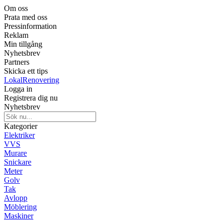
Om oss
Prata med oss
Pressinformation
Reklam
Min tillgång
Nyhetsbrev
Partners
Skicka ett tips
LokalRenovering
Logga in
Registrera dig nu
Nyhetsbrev
Kategorier
Elektriker
VVS
Murare
Snickare
Meter
Golv
Tak
Avlopp
Möblering
Maskiner