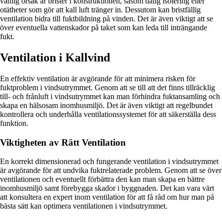
vanlig orsak är brister i konstruktionen, såsom dålig isolering eller
otätheter som gör att kall luft tränger in. Dessutom kan bristfällig
ventilation bidra till fuktbildning på vinden. Det är även viktigt att se
över eventuella vattenskador på taket som kan leda till inträngande
fukt.
Ventilation i Kallvind
En effektiv ventilation är avgörande för att minimera risken för
fuktproblem i vindsutrymmet. Genom att se till att det finns tillräcklig
till- och frånluft i vindsutrymmet kan man förhindra fuktansamling och
skapa en hälsosam inomhusmiljö. Det är även viktigt att regelbundet
kontrollera och underhålla ventilationssystemet för att säkerställa dess
funktion.
Viktigheten av Rätt Ventilation
En korrekt dimensionerad och fungerande ventilation i vindsutrymmet
är avgörande för att undvika fuktrelaterade problem. Genom att se över
ventilationen och eventuellt förbättra den kan man skapa en bättre
inomhusmiljö samt förebygga skador i byggnaden. Det kan vara värt
att konsultera en expert inom ventilation för att få råd om hur man på
bästa sätt kan optimera ventilationen i vindsutrymmet.