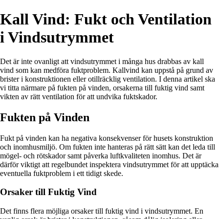
Kall Vind: Fukt och Ventilation
i Vindsutrymmet
Det är inte ovanligt att vindsutrymmet i många hus drabbas av kall
vind som kan medföra fuktproblem. Kallvind kan uppstå på grund av
brister i konstruktionen eller otillräcklig ventilation. I denna artikel ska
vi titta närmare på fukten på vinden, orsakerna till fuktig vind samt
vikten av rätt ventilation för att undvika fuktskador.
Fukten på Vinden
Fukt på vinden kan ha negativa konsekvenser för husets konstruktion
och inomhusmiljö. Om fukten inte hanteras på rätt sätt kan det leda till
mögel- och rötskador samt påverka luftkvaliteten inomhus. Det är
därför viktigt att regelbundet inspektera vindsutrymmet för att upptäcka
eventuella fuktproblem i ett tidigt skede.
Orsaker till Fuktig Vind
Det finns flera möjliga orsaker till fuktig vind i vindsutrymmet. En