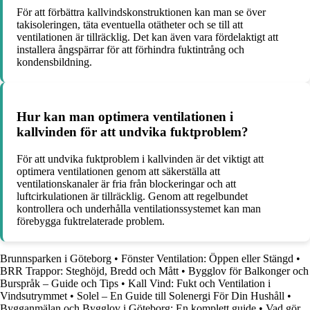
För att förbättra kallvindskonstruktionen kan man se över
takisoleringen, täta eventuella otätheter och se till att
ventilationen är tillräcklig. Det kan även vara fördelaktigt att
installera ångspärrar för att förhindra fuktintrång och
kondensbildning.
Hur kan man optimera ventilationen i
kallvinden för att undvika fuktproblem?
För att undvika fuktproblem i kallvinden är det viktigt att
optimera ventilationen genom att säkerställa att
ventilationskanaler är fria från blockeringar och att
luftcirkulationen är tillräcklig. Genom att regelbundet
kontrollera och underhålla ventilationssystemet kan man
förebygga fuktrelaterade problem.
Brunnsparken i Göteborg
•
Fönster Ventilation: Öppen eller Stängd
•
BRR Trappor: Steghöjd, Bredd och Mått
•
Bygglov för Balkonger och
Burspråk – Guide och Tips
•
Kall Vind: Fukt och Ventilation i
Vindsutrymmet
•
Solel – En Guide till Solenergi För Din Hushåll
•
Bygganmälan och Bygglov i Göteborg: En komplett guide
•
Vad gör