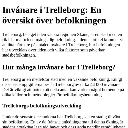
Invånare i Trelleborg: En
översikt över befolkningen
Trelleborg, beläget i den vackra regionen Skåne, är en stad med en
rik historia och en mångsidig befolkning. I denna artikel kommer vi
att titta närmare på antalet invånare i Trelleborg, hur befolkningen
har utvecklats över tiden och vilka faktorer som påverkar
stadsbefolkningen.
Hur många invånare bor i Trelleborg?
Trelleborg är en medelstor stad med en växande befolkning. Enligt
de senaste uppgifterna består Trelleborg av cirka 44 000 invånare.
Det är viktigt att notera att detta antal kan variera något beroende på
olika källor och metodologier för befolkningsberäkning.
Trelleborgs befolkningsutveckling
Under de senaste decennierna har Trelleborg sett en stadig tillväxt i
sin befolkning. En av de främsta anledningarna till denna ökning är
stadens attraktiva läge vid havet och dess goda pendlingsmöjligheter