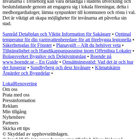
Invånarna i Trelleborg kan vara delaktiga i stadens utveckling och
beslutsfattande genom att engagera sig i lokala föreningar, delta i
medborgardialoger, lämna synpunkter till kommunen och rösta i val.
Det är viktigt att skapa möjligheter för invånarna att påverka sin
stad.
Samråd Detaljplan och Viktig Information för Sakägare
•
Optimal
temperatur för din varmvattenberedare för att förebygga legionella
•
Säkerhetsglas för Fönster
•
Planavgift – Allt du behöver veta
•
Tillgänglighet och Handikappanpassning inom Offentliga Lokaler
•
Bolagsverket Bygglov och Delgivningslag
•
Boende på
www.boende.se – En Guide
•
Omsättningsstöd: Vad det är och hur
det fungerar
•
Sundbyberg och dess Invånare
•
Klimatskärm
Åtgärder och Byggdelar
•
LokalRenovering
Om oss
Prata med oss
Pressinformation
Reklam
Min tillgång
Nyhetsbrev
Partners
Skicka ett tips
© Skyddad av upphovsrättslagen.