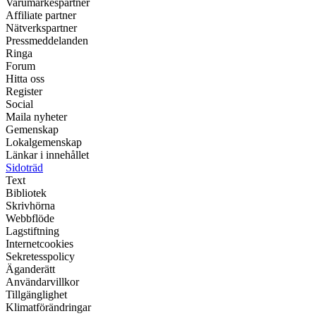
Varumärkespartner
Affiliate partner
Nätverkspartner
Pressmeddelanden
Ringa
Forum
Hitta oss
Register
Social
Maila nyheter
Gemenskap
Lokalgemenskap
Länkar i innehållet
Sidoträd
Text
Bibliotek
Skrivhörna
Webbflöde
Lagstiftning
Internetcookies
Sekretesspolicy
Äganderätt
Användarvillkor
Tillgänglighet
Klimatförändringar