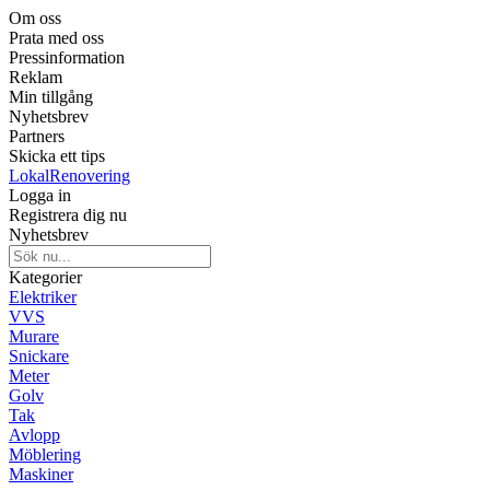
Om oss
Prata med oss
Pressinformation
Reklam
Min tillgång
Nyhetsbrev
Partners
Skicka ett tips
LokalRenovering
Logga in
Registrera dig nu
Nyhetsbrev
Kategorier
Elektriker
VVS
Murare
Snickare
Meter
Golv
Tak
Avlopp
Möblering
Maskiner