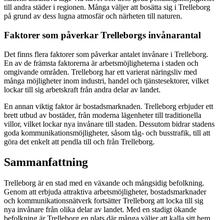
till andra städer i regionen. Många väljer att bosätta sig i Trelleborg
på grund av dess lugna atmosfär och närheten till naturen.
Faktorer som påverkar Trelleborgs invånarantal
Det finns flera faktorer som påverkar antalet invånare i Trelleborg.
En av de främsta faktorerna är arbetsmöjligheterna i staden och
omgivande områden. Trelleborg har ett varierat näringsliv med
många möjligheter inom industri, handel och tjänstesektorer, vilket
lockar till sig arbetskraft från andra delar av landet.
En annan viktig faktor är bostadsmarknaden. Trelleborg erbjuder ett
brett utbud av bostäder, från moderna lägenheter till traditionella
villor, vilket lockar nya invånare till staden. Dessutom bidrar stadens
goda kommunikationsmöjligheter, såsom tåg- och busstrafik, till att
göra det enkelt att pendla till och från Trelleborg.
Sammanfattning
Trelleborg är en stad med en växande och mångsidig befolkning.
Genom att erbjuda attraktiva arbetsmöjligheter, bostadsmarknader
och kommunikationsnätverk fortsätter Trelleborg att locka till sig
nya invånare från olika delar av landet. Med en stadigt ökande
befolkning är Trelleborg en plats där många väljer att kalla sitt hem.