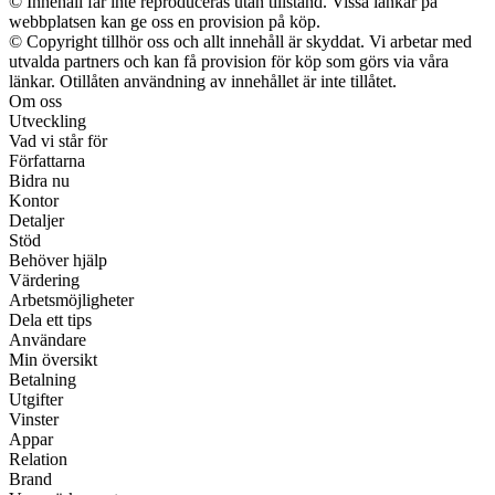
© Innehåll får inte reproduceras utan tillstånd. Vissa länkar på
webbplatsen kan ge oss en provision på köp.
© Copyright tillhör oss och allt innehåll är skyddat. Vi arbetar med
utvalda partners och kan få provision för köp som görs via våra
länkar. Otillåten användning av innehållet är inte tillåtet.
Om oss
Utveckling
Vad vi står för
Författarna
Bidra nu
Kontor
Detaljer
Stöd
Behöver hjälp
Värdering
Arbetsmöjligheter
Dela ett tips
Användare
Min översikt
Betalning
Utgifter
Vinster
Appar
Relation
Brand