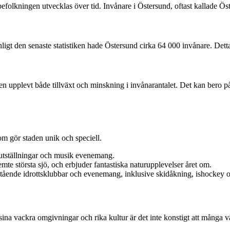
 befolkningen utvecklas över tid. Invånare i Östersund, oftast kallade Ös
gt den senaste statistiken hade Östersund cirka 64 000 invånare. Detta g
en upplevt både tillväxt och minskning i invånarantalet. Det kan bero 
om gör staden unik och speciell.
tutställningar och musik evenemang.
mte största sjö, och erbjuder fantastiska naturupplevelser året om.
mstående idrottsklubbar och evenemang, inklusive skidåkning, ishockey 
a vackra omgivningar och rika kultur är det inte konstigt att många väl