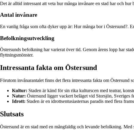
Det är alltid intressant att veta hur många invånare en stad har och hur
Antal invånare
En vanlig fråga som ofta dyker upp är: Hur många bor i Östersund?. Enli
Befolkningsutveckling
Östersunds befolkning har varierat över tid. Genom årens lopp har stad
flyttningsmönster.
Intressanta fakta om Östersund
Förutom invånarantalet finns det flera intressanta fakta om Östersund s
Kultur:
Staden är känd för sin rika kulturscen med teatrar, kons
Natur:
Östersund ligger vackert beläget vid Storsjön, Sveriges fe
Idrott:
Staden är en idrottsentusiasternas paradis med flera fra
Slutsats
Östersund är en stad med en mångfaldig och levande befolkning. Med sin