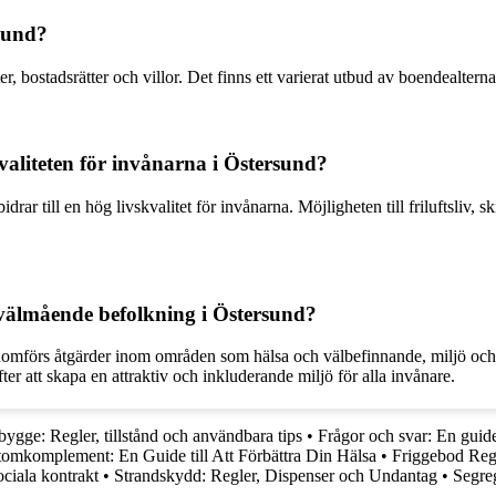
rsund?
, bostadsrätter och villor. Det finns ett varierat utbud av boendealterna
kvaliteten för invånarna i Östersund?
bidrar till en hög livskvalitet för invånarna. Möjligheten till friluftsli
h välmående befolkning i Östersund?
omförs åtgärder inom områden som hälsa och välbefinnande, miljö och hå
r att skapa en attraktiv och inkluderande miljö för alla invånare.
bygge: Regler, tillstånd och användbara tips
•
Frågor och svar: En guide 
omkomplement: En Guide till Att Förbättra Din Hälsa
•
Friggebod Regl
ociala kontrakt
•
Strandskydd: Regler, Dispenser och Undantag
•
Segreg