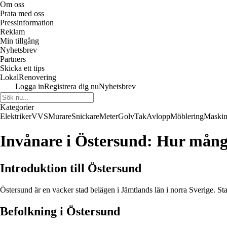
Om oss
Prata med oss
Pressinformation
Reklam
Min tillgång
Nyhetsbrev
Partners
Skicka ett tips
LokalRenovering
Logga in
Registrera dig nu
Nyhetsbrev
Kategorier
Elektriker
VVS
Murare
Snickare
Meter
Golv
Tak
Avlopp
Möblering
Maskin
Invånare i Östersund: Hur mång
Introduktion till Östersund
Östersund är en vacker stad belägen i Jämtlands län i norra Sverige. St
Befolkning i Östersund