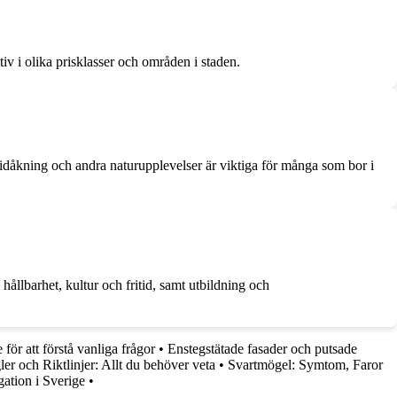
tiv i olika prisklasser och områden i staden.
v, skidåkning och andra naturupplevelser är viktiga för många som bor i
llbarhet, kultur och fritid, samt utbildning och
för att förstå vanliga frågor
•
Enstegstätade fasader och putsade
er och Riktlinjer: Allt du behöver veta
•
Svartmögel: Symtom, Faror
ation i Sverige
•