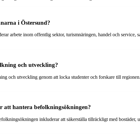
vånarna i Östersund?
rar arbete inom offentlig sektor, turismnäringen, handel och service, sa
olkning och utveckling?
lkning och utveckling genom att locka studenter och forskare till regione
er att hantera befolkningsökningen?
lkningsökningen inkluderar att säkerställa tillräckligt med bostäder, u