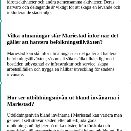
idrottsaktiviteter och andra gemensamma aktiviteter. Deras
närvaro och deltagande är viktigt för att skapa en levande och
inkluderande stadsmiljö.
Vilka utmaningar står Mariestad inför när det
gäller att hantera befolkningstillväxten?
Mariestad kan stå inför utmaningar när det gäller att hantera
befolkningstillväxten, såsom att säkerställa tillräckligt med
bostäder, utbyggnad av infrastruktur och service, skapa
arbetstillfällen och trygga en hållbar utveckling för stadens
invånare.
Hur ser utbildningsnivån ut bland invånarna i
Mariestad?
Utbildningsnivån bland invånarna i Mariestad kan variera men
generellt sett strävar staden efter att erbjuda goda
utbildningsmöjligheter på olika nivåer, från förskola och
grundskola till gymnasium och eventuellt högre utbildning. En