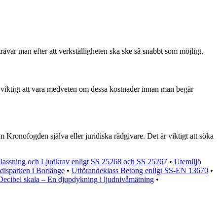
ävar man efter att verkställigheten ska ske så snabbt som möjligt.
 viktigt att vara medveten om dessa kostnader innan man begär
Kronofogden själva eller juridiska rådgivare. Det är viktigt att söka
lassning och Ljudkrav enligt SS 25268 och SS 25267
•
Utemiljö
disparken i Borlänge
•
Utförandeklass Betong enligt SS-EN 13670
•
Decibel skala – En djupdykning i ljudnivåmätning
•