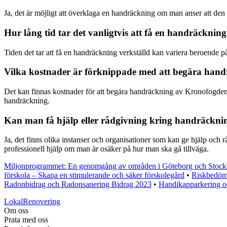
Ja, det är möjligt att överklaga en handräckning om man anser att den ä
Hur lång tid tar det vanligtvis att få en handräckni
Tiden det tar att få en handräckning verkställd kan variera beroende p
Vilka kostnader är förknippade med att begära han
Det kan finnas kostnader för att begära handräckning av Kronofogden,
handräckning.
Kan man få hjälp eller rådgivning kring handräckni
Ja, det finns olika instanser och organisationer som kan ge hjälp och
professionell hjälp om man är osäker på hur man ska gå tillväga.
Miljonprogrammet: En genomgång av områden i Göteborg och Stoc
förskola – Skapa en stimulerande och säker förskolegård
•
Riskbedöm
Radonbidrag och Radonsanering Bidrag 2023
•
Handikapparkering oc
LokalRenovering
Om oss
Prata med oss