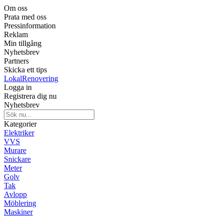
Om oss
Prata med oss
Pressinformation
Reklam
Min tillgång
Nyhetsbrev
Partners
Skicka ett tips
LokalRenovering
Logga in
Registrera dig nu
Nyhetsbrev
Kategorier
Elektriker
VVS
Murare
Snickare
Meter
Golv
Tak
Avlopp
Möblering
Maskiner