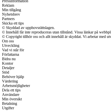
Pressinformation
Reklam
Min tillgång
Nyhetsbrev
Partners
Skicka ett tips
© Skyddad av upphovsrättslagen.
© Innehåll får inte reproduceras utan tillstånd. Vissa länkar på webbp
© Copyright tillhör oss och allt innehåll är skyddat. Vi arbetar med utv
Om oss
Utveckling
Vad vi står för
Författarna
Bidra nu
Kontor
Detaljer
Stöd
Behöver hjälp
Värdering
Arbetsmöjligheter
Dela ett tips
Användare
Min översikt
Betalning
Utgifter