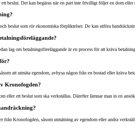
 beslut. Det kan begäras när en part inte frivilligt följer en dom eller et
ning?
 beslut som rör ekonomiska förpliktelser. De kan utföra handräckning på
etalningsföreläggande?
medan lag om betalningsföreläggande är en process för att kräva betalnin
för?
 såsom att utmäta egendom, avhysa någon från en bostad eller kräva bet
 av Kronofogden?
m eller ett beslut som ska verkställas. Därefter lämnar man in en ansö
 handräckning?
er från Kronofogden, såsom utmätning av egendom eller andra verkställighe