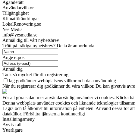
Äganderätt
Användarvillkor
Tillgänglighet
Klimatförändringar
LokalRenovering.se
Yes Media
info@yesmedia.se
Anmäl dig till vårt nyhetsbrev
Trött på tråkiga nyhetsbrev? Detta är annorlunda.
Ange e-post
Anmäl dig
Tack så mycket för din registrering
Jag godkänner webbplatsens villkor och dataanvändning.
När du registrerar dig godkänner du våra villkor. Du kan givetvis avreg
För att göra sidan mer användarvänlig använder vi cookies. Klicka här 
Denna webbplats använder cookies och liknande teknologier tillsamman
Lagra och få åtkomst till information på enheten. Använd dessa för at
datakällor. Förbättra tjänsterna kontinuerligt
Inställningsmeny
Avvisa allt
Ytterligare