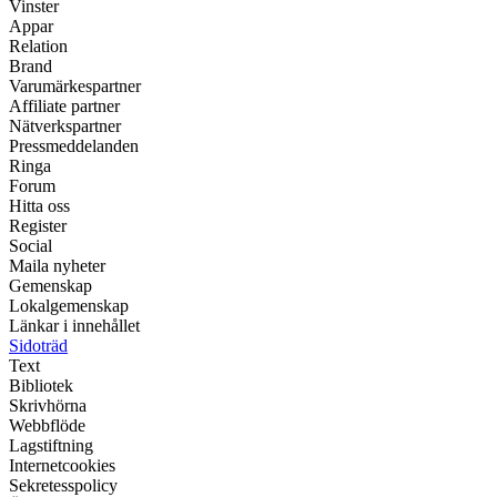
Vinster
Appar
Relation
Brand
Varumärkespartner
Affiliate partner
Nätverkspartner
Pressmeddelanden
Ringa
Forum
Hitta oss
Register
Social
Maila nyheter
Gemenskap
Lokalgemenskap
Länkar i innehållet
Sidoträd
Text
Bibliotek
Skrivhörna
Webbflöde
Lagstiftning
Internetcookies
Sekretesspolicy