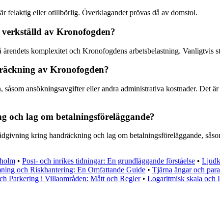
r felaktig eller otillbörlig. Överklagandet prövas då av domstol.
ng verkställd av Kronofogden?
å ärendets komplexitet och Kronofogdens arbetsbelastning. Vanligtvis str
dräckning av Kronofogden?
 såsom ansökningsavgifter eller andra administrativa kostnader. Det är
ng och lag om betalningsföreläggande?
 rådgivning kring handräckning och lag om betalningsföreläggande, såsom 
kholm
•
Post- och inrikes tidningar: En grundläggande förståelse
•
Ljudk
ning och Riskhantering: En Omfattande Guide
•
Tjärna ängar och para
h Parkering i Villaområden: Mått och Regler
•
Logaritmisk skala och 