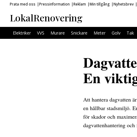
Prata med oss
Pressinformation
Reklam
Min tillgång
Nyhetsbrev
LokalRenovering
Elektriker
VVS
Murare
Snickare
Meter
Golv
Tak
Dagvatte
En vikti
Att hantera dagvatten är
en hållbar stadsmiljö. E
för skador och maximera 
dagvattenhantering och 