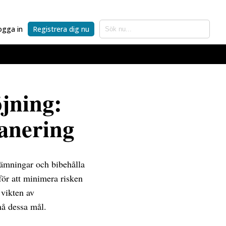
ogga in
Registrera dig nu
jning:
lanering
vämningar och bibehålla
för att minimera risken
 vikten av
nå dessa mål.