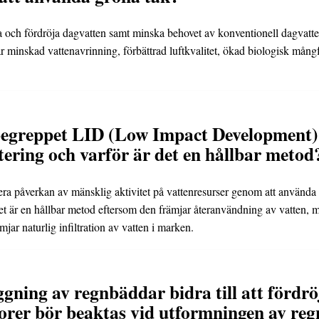
 och fördröja dagvatten samt minska behovet av konventionell dagvatte
 minskad vattenavrinning, förbättrad luftkvalitet, ökad biologisk mångf
egreppet LID (Low Impact Development) i 
ering och varför är det en hållbar metod
mera påverkan av mänsklig aktivitet på vattenresurser genom att använda 
Det är en hållbar metod eftersom den främjar återanvändning av vatten, 
jar naturlig infiltration av vatten i marken.
gning av regnbäddar bidra till att fördr
torer bör beaktas vid utformningen av re