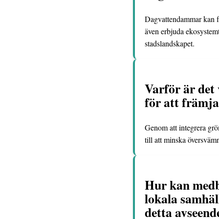
Dagvattendammar kan fu
även erbjuda ekosystemtj
stadslandskapet.
Varför är det
för att främj
Genom att integrera grö
till att minska översväm
Hur kan medbo
lokala samhäl
detta avseend