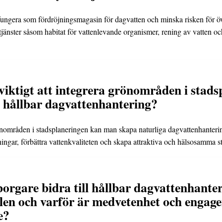
ngera som fördröjningsmagasin för dagvatten och minska risken för ö
änster såsom habitat för vattenlevande organismer, rening av vatten och 
 viktigt att integrera grönområden i stad
a hållbar dagvattenhantering?
nområden i stadsplaneringen kan man skapa naturliga dagvattenhanteri
ningar, förbättra vattenkvaliteten och skapa attraktiva och hälsosamma s
rgare bidra till hållbar dagvattenhanteri
len och varför är medvetenhet och engage
e?