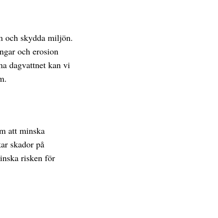
m och skydda miljön.
ingar och erosion
na dagvattnet kan vi
m.
om att minska
kar skador på
inska risken för