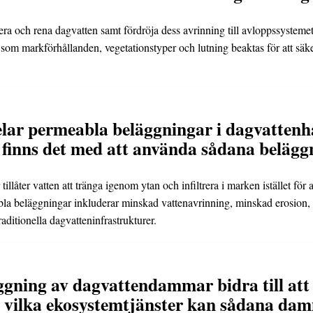
a och rena dagvatten samt fördröja dess avrinning till avloppssysteme
som markförhållanden, vegetationstyper och lutning beaktas för att säker
pelar permeabla beläggningar i dagvattenh
r finns det med att använda sådana beläg
llåter vatten att tränga igenom ytan och infiltrera i marken istället för a
a beläggningar inkluderar minskad vattenavrinning, minskad erosion, f
ditionella dagvatteninfrastrukturer.
gning av dagvattendammar bidra till att
 vilka ekosystemtjänster kan sådana da