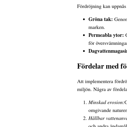
Fördröjning kan uppnås 
Gröna tak:
Genom 
marken.
Permeabla ytor:
G
för översvämninga
Dagvattenmagasi
Fördelar med fö
Att implementera fördrö
miljön. Några av fördela
Minskad erosion:
G
omgivande naturen
Hållbar vattenanv
och andra ändamål,