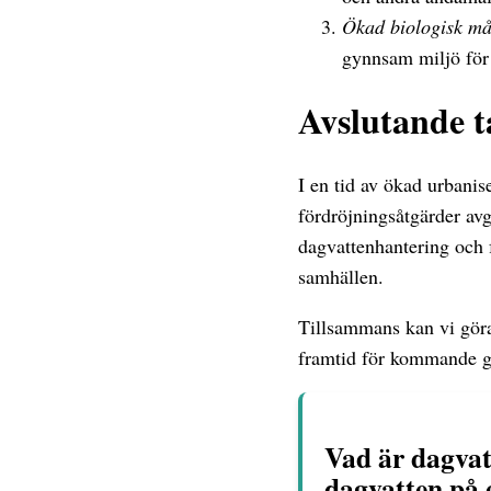
Ökad biologisk må
gynnsam miljö för 
Avslutande 
I en tid av ökad urbanis
fördröjningsåtgärder av
dagvattenhantering och f
samhällen.
Tillsammans kan vi göra 
framtid för kommande g
Vad är dagvat
dagvatten på e