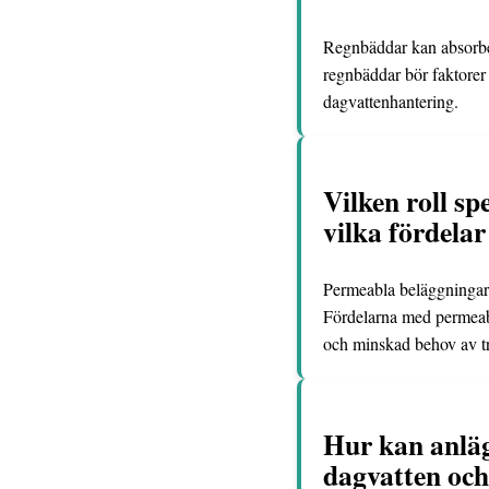
Regnbäddar kan absorber
regnbäddar bör faktorer 
dagvattenhantering.
Vilken roll s
vilka fördela
Permeabla beläggningar ti
Fördelarna med permeabl
och minskad behov av tra
Hur kan anläg
dagvatten och