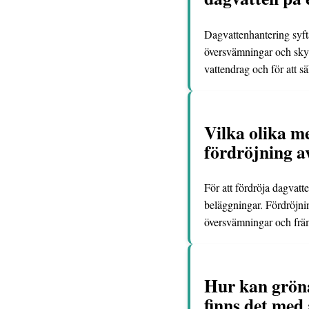
Dagvattenhantering syfta
översvämningar och skydd
vattendrag och för att sä
Vilka olika m
fördröjning a
För att fördröja dagvat
beläggningar. Fördröjnin
översvämningar och främj
Hur kan gröna
finns det med