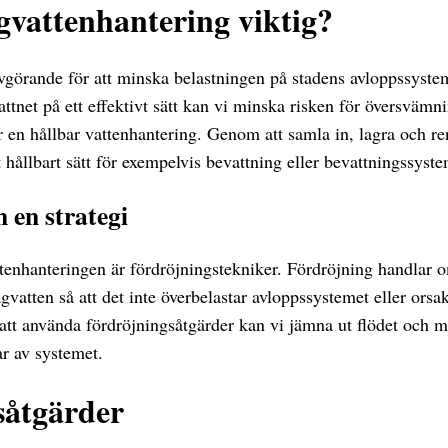
gvattenhantering viktig?
vgörande för att minska belastningen på stadens avloppssyste
tnet på ett effektivt sätt kan vi minska risken för översvämn
 en hållbar vattenhantering. Genom att samla in, lagra och re
 hållbart sätt för exempelvis bevattning eller bevattningssyste
 en strategi
ttenhanteringen är fördröjningstekniker. Fördröjning handlar 
gvatten så att det inte överbelastar avloppssystemet eller orsa
att använda fördröjningsåtgärder kan vi jämna ut flödet och m
ar av systemet.
såtgärder