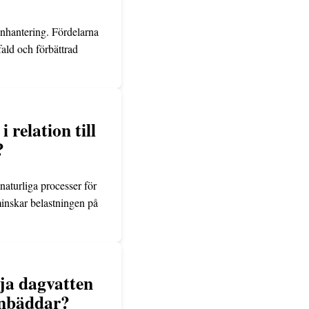
nhantering. Fördelarna
ald och förbättrad
relation till
?
naturliga processer för
minskar belastningen på
öja dagvatten
gnbäddar?