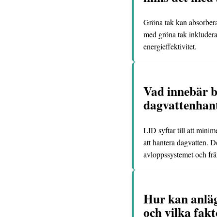
Gröna tak kan absorbera
med gröna tak inkluderar
energieffektivitet.
Vad innebär b
dagvattenhant
LID syftar till att mini
att hantera dagvatten. 
avloppssystemet och främ
Hur kan anläg
och vilka fak