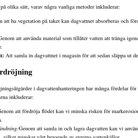
på olika sätt, varav några vanliga metoder inkluderar:
att ha vegetation på taket kan dagvattnet absorberas och förd
enom att använda material som tillåter vatten att tränga ige
r.
n:
Att samla in dagvattnet i magasin för att sedan släppa ut det
rdröjning
jningsåtgärder i dagvattenhanteringen har många fördelar för
rna inkluderar:
enom att fördröja flödet kan vi minska risken för markerosi
.
ändning:
Genom att samla in och lagra dagvatten kan vi använ
 vilket minskar vårt beroende av externa vattenkällor.