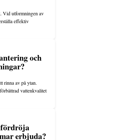
t. Vid utformningen av
ställa effektiv
antering och
gningar?
tt rinna av på ytan.
örbättrad vattenkvalitet
 fördröja
mmar erbjuda?