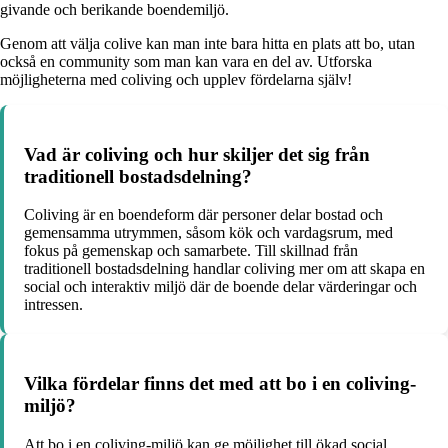
givande och berikande boendemiljö.
Genom att välja colive kan man inte bara hitta en plats att bo, utan
också en community som man kan vara en del av. Utforska
möjligheterna med coliving och upplev fördelarna själv!
Vad är coliving och hur skiljer det sig från
traditionell bostadsdelning?
Coliving är en boendeform där personer delar bostad och
gemensamma utrymmen, såsom kök och vardagsrum, med
fokus på gemenskap och samarbete. Till skillnad från
traditionell bostadsdelning handlar coliving mer om att skapa en
social och interaktiv miljö där de boende delar värderingar och
intressen.
Vilka fördelar finns det med att bo i en coliving-
miljö?
Att bo i en coliving-miljö kan ge möjlighet till ökad social