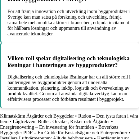
För att främja innovation och utveckling inom byggprodukter i
Sverige kan man satsa på forskning och utveckling, främja
samarbete mellan olika aktörer i branschen, erbjuda incitament
för hållbara lösningar och uppmuntra till användning av
avancerade teknologier.
Vilken roll spelar digitalisering och teknologiska
lösningar i hanteringen av byggprodukter?
Digitalisering och teknologiska lösningar har en allt större roll i
hanteringen av byggprodukter genom att underlätta
kommunikation, planering, inköp, logistik och övervakning av
produktkvalitet. Genom att använda digitala verktyg kan man
effektivisera processer och förbättra resultatet i byggprojekt.
Klimatskärm Åtgärder och Byggdelar
•
Radon – Den tysta faran i våra
hem
•
Lågfrekvent Buller: Orsaker, Risker och Åtgärder
•
Energirenovering – En investering för framtiden
•
Boverkets
Byggregler PDF – En Guide för Bostadsägare och Entreprenörer
•
Installera Luftvärmepump: Allt du behöver veta
•
Kartläggning av