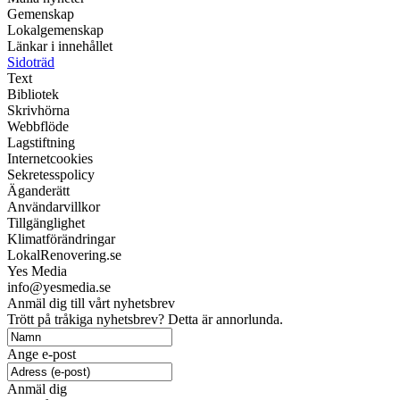
Gemenskap
Lokalgemenskap
Länkar i innehållet
Sidoträd
Text
Bibliotek
Skrivhörna
Webbflöde
Lagstiftning
Internetcookies
Sekretesspolicy
Äganderätt
Användarvillkor
Tillgänglighet
Klimatförändringar
LokalRenovering.se
Yes Media
info@yesmedia.se
Anmäl dig till vårt nyhetsbrev
Trött på tråkiga nyhetsbrev? Detta är annorlunda.
Ange e-post
Anmäl dig