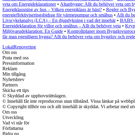
veta om Energideklarationer
•
Altanbygge: Allt du behöver veta om b
Energiklassning av hus – Vilken energiklass är bäst?
•
Regler och Byg
energieffektiviseringsbidrag för värmepumpar och småhus
•
Allt du 
Livscykelanalys (LCA) – En djupdykning i vad det innebär
•
BABS – 
Energideklaration för villor och småhus – Allt du behöver veta
•
Kryp
Miljövarudeklaration: En Guide
•
Kontrollplaner inom Bygglovsproc
får man egentligen bygga? Allt du behöver veta om bygglov och regle
LokalRenovering
Om oss
Prata med oss
Pressinformation
Reklam
Min tillgång
Nyhetsbrev
Partners
Skicka ett tips
© Skyddad av upphovsrättslagen.
© Innehåll får inte reproduceras utan tillstånd. Vissa länkar på webbp
© Copyright tillhör oss och allt innehåll är skyddat. Vi arbetar med utv
Om oss
Utveckling
Vad vi står för
Författarna
Bidra nu