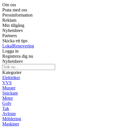
Om oss
Prata med oss
Pressinformation
Reklam
Min tillgång
Nyhetsbrev
Partners
Skicka ett tips
LokalRenovering
Logga in
Registrera dig nu
Nyhetsbrev
Kategorier
Elektriker
VVS
Murare
Snickare
Meter
Golv
Tak
Avlopp
Möblering
Maskiner