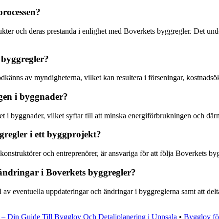
gprocessen?
ter och deras prestanda i enlighet med Boverkets byggregler. Det under
s byggregler?
godkänns av myndigheterna, vilket kan resultera i förseningar, kostnadsök
gen i byggnader?
et i byggnader, vilket syftar till att minska energiförbrukningen och därm
gregler i ett byggprojekt?
 konstruktörer och entreprenörer, är ansvariga för att följa Boverkets b
ändringar i Boverkets byggregler?
l av eventuella uppdateringar och ändringar i byggreglerna samt att delta
 – Din Guide Till Bygglov Och Detaljplanering i Uppsala
•
Bygglov fö