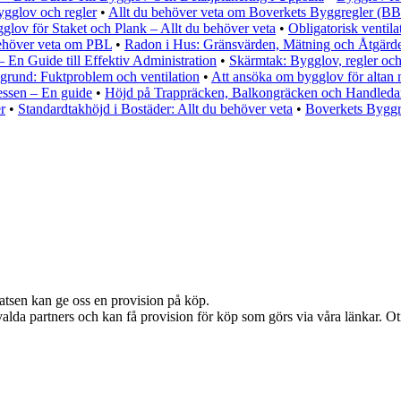
ygglov och regler
•
Allt du behöver veta om Boverkets Byggregler (B
glov för Staket och Plank – Allt du behöver veta
•
Obligatorisk ventila
behöver veta om PBL
•
Radon i Hus: Gränsvärden, Mätning och Åtgärd
En Guide till Effektiv Administration
•
Skärmtak: Bygglov, regler och
grund: Fuktproblem och ventilation
•
Att ansöka om bygglov för altan
essen – En guide
•
Höjd på Trappräcken, Balkongräcken och Handledar
r
•
Standardtakhöjd i Bostäder: Allt du behöver veta
•
Boverkets Bygg
latsen kan ge oss en provision på köp.
alda partners och kan få provision för köp som görs via våra länkar. Otil