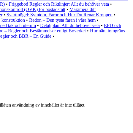
BR)
•
Friggebod Regler och Riktlinjer: Allt du behöver veta
•
tionskontroll (OVK) för bostadsrätt
•
Maximera ditt
er
•
Svartmögel: Symtom, Faror och Hur Du Renar Kroppen
•
 konstruktion
•
Radon – Den tysta faran i våra hem
•
 med tak och uterum
•
Detaljplan: Allt du behöver veta
•
EPD och
e – Regler och Bestämmelser enligt Boverket
•
Hur nära tomgräns
regler och BBR – En Guide
•
låten användning av innehållet är inte tillåtet.