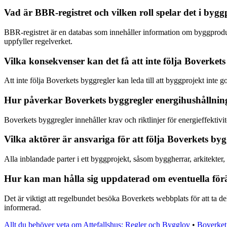
Vad är BBR-registret och vilken roll spelar det i byg
BBR-registret är en databas som innehåller information om byggproduk
uppfyller regelverket.
Vilka konsekvenser kan det få att inte följa Boverket
Att inte följa Boverkets byggregler kan leda till att byggprojekt inte 
Hur påverkar Boverkets byggregler energihushållnin
Boverkets byggregler innehåller krav och riktlinjer för energieffektivit
Vilka aktörer är ansvariga för att följa Boverkets byg
Alla inblandade parter i ett byggprojekt, såsom byggherrar, arkitekter,
Hur kan man hålla sig uppdaterad om eventuella för
Det är viktigt att regelbundet besöka Boverkets webbplats för att ta de
informerad.
Allt du behöver veta om Attefallshus: Regler och Bygglov
•
Boverket