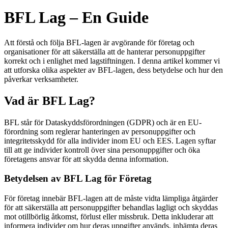
BFL Lag – En Guide
Att förstå och följa BFL-lagen är avgörande för företag och
organisationer för att säkerställa att de hanterar personuppgifter
korrekt och i enlighet med lagstiftningen. I denna artikel kommer vi
att utforska olika aspekter av BFL-lagen, dess betydelse och hur den
påverkar verksamheter.
Vad är BFL Lag?
BFL står för Dataskyddsförordningen (GDPR) och är en EU-
förordning som reglerar hanteringen av personuppgifter och
integritetsskydd för alla individer inom EU och EES. Lagen syftar
till att ge individer kontroll över sina personuppgifter och öka
företagens ansvar för att skydda denna information.
Betydelsen av BFL Lag för Företag
För företag innebär BFL-lagen att de måste vidta lämpliga åtgärder
för att säkerställa att personuppgifter behandlas lagligt och skyddas
mot otillbörlig åtkomst, förlust eller missbruk. Detta inkluderar att
informera individer om hur deras uppgifter används, inhämta deras