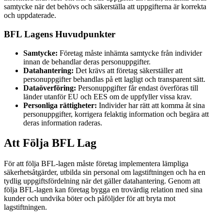
samtycke när det behövs och säkerställa att uppgifterna är korrekta
och uppdaterade.
BFL Lagens Huvudpunkter
Samtycke:
Företag måste inhämta samtycke från individer
innan de behandlar deras personuppgifter.
Datahantering:
Det krävs att företag säkerställer att
personuppgifter behandlas på ett lagligt och transparent sätt.
Dataöverföring:
Personuppgifter får endast överföras till
länder utanför EU och EES om de uppfyller vissa krav.
Personliga rättigheter:
Individer har rätt att komma åt sina
personuppgifter, korrigera felaktig information och begära att
deras information raderas.
Att Följa BFL Lag
För att följa BFL-lagen måste företag implementera lämpliga
säkerhetsåtgärder, utbilda sin personal om lagstiftningen och ha en
tydlig uppgiftsfördelning när det gäller datahantering. Genom att
följa BFL-lagen kan företag bygga en trovärdig relation med sina
kunder och undvika böter och påföljder för att bryta mot
lagstiftningen.