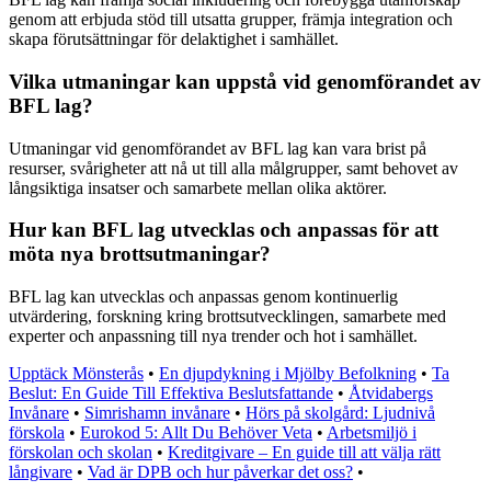
genom att erbjuda stöd till utsatta grupper, främja integration och
skapa förutsättningar för delaktighet i samhället.
Vilka utmaningar kan uppstå vid genomförandet av
BFL lag?
Utmaningar vid genomförandet av BFL lag kan vara brist på
resurser, svårigheter att nå ut till alla målgrupper, samt behovet av
långsiktiga insatser och samarbete mellan olika aktörer.
Hur kan BFL lag utvecklas och anpassas för att
möta nya brottsutmaningar?
BFL lag kan utvecklas och anpassas genom kontinuerlig
utvärdering, forskning kring brottsutvecklingen, samarbete med
experter och anpassning till nya trender och hot i samhället.
Upptäck Mönsterås
•
En djupdykning i Mjölby Befolkning
•
Ta
Beslut: En Guide Till Effektiva Beslutsfattande
•
Åtvidabergs
Invånare
•
Simrishamn invånare
•
Hörs på skolgård: Ljudnivå
förskola
•
Eurokod 5: Allt Du Behöver Veta
•
Arbetsmiljö i
förskolan och skolan
•
Kreditgivare – En guide till att välja rätt
långivare
•
Vad är DPB och hur påverkar det oss?
•