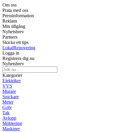
Om oss
Prata med oss
Pressinformation
Reklam
Min tillgång
Nyhetsbrev
Partners
Skicka ett tips
LokalRenovering
Logga in
Registrera dig nu
Nyhetsbrev
Kategorier
Elektriker
VVS
Murare
Snickare
Meter
Golv
Tak
Avlopp
Möblering
Maskiner