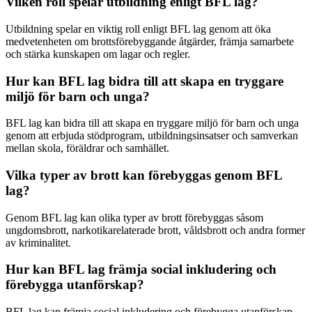
Vilken roll spelar utbildning enligt BFL lag?
Utbildning spelar en viktig roll enligt BFL lag genom att öka
medvetenheten om brottsförebyggande åtgärder, främja samarbete
och stärka kunskapen om lagar och regler.
Hur kan BFL lag bidra till att skapa en tryggare
miljö för barn och unga?
BFL lag kan bidra till att skapa en tryggare miljö för barn och unga
genom att erbjuda stödprogram, utbildningsinsatser och samverkan
mellan skola, föräldrar och samhället.
Vilka typer av brott kan förebyggas genom BFL
lag?
Genom BFL lag kan olika typer av brott förebyggas såsom
ungdomsbrott, narkotikarelaterade brott, våldsbrott och andra former
av kriminalitet.
Hur kan BFL lag främja social inkludering och
förebygga utanförskap?
BFL lag kan främja social inkludering och förebygga utanförskap