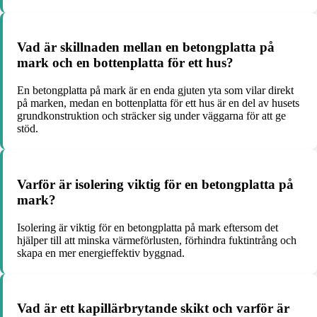
Vad är skillnaden mellan en betongplatta på
mark och en bottenplatta för ett hus?
En betongplatta på mark är en enda gjuten yta som vilar direkt
på marken, medan en bottenplatta för ett hus är en del av husets
grundkonstruktion och sträcker sig under väggarna för att ge
stöd.
Varför är isolering viktig för en betongplatta på
mark?
Isolering är viktig för en betongplatta på mark eftersom det
hjälper till att minska värmeförlusten, förhindra fuktintrång och
skapa en mer energieffektiv byggnad.
Vad är ett kapillärbrytande skikt och varför är