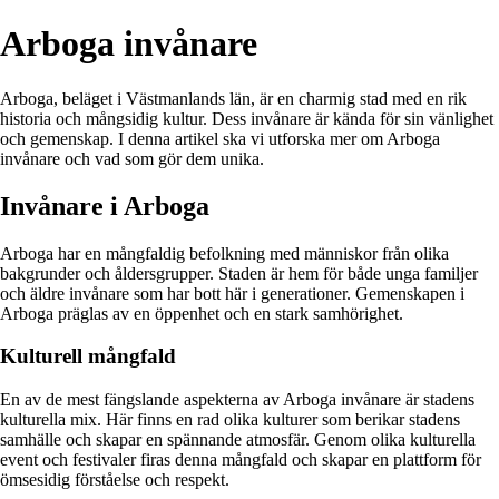
Arboga invånare
Arboga, beläget i Västmanlands län, är en charmig stad med en rik
historia och mångsidig kultur. Dess invånare är kända för sin vänlighet
och gemenskap. I denna artikel ska vi utforska mer om Arboga
invånare och vad som gör dem unika.
Invånare i Arboga
Arboga har en mångfaldig befolkning med människor från olika
bakgrunder och åldersgrupper. Staden är hem för både unga familjer
och äldre invånare som har bott här i generationer. Gemenskapen i
Arboga präglas av en öppenhet och en stark samhörighet.
Kulturell mångfald
En av de mest fängslande aspekterna av Arboga invånare är stadens
kulturella mix. Här finns en rad olika kulturer som berikar stadens
samhälle och skapar en spännande atmosfär. Genom olika kulturella
event och festivaler firas denna mångfald och skapar en plattform för
ömsesidig förståelse och respekt.