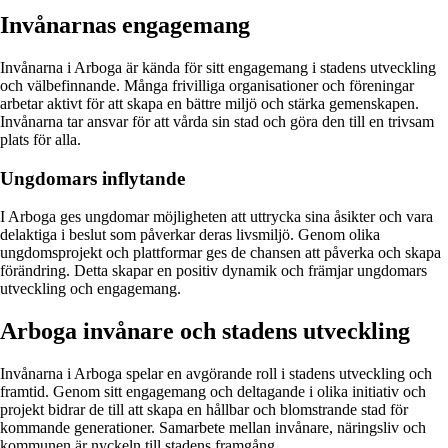
Invånarnas engagemang
Invånarna i Arboga är kända för sitt engagemang i stadens utveckling
och välbefinnande. Många frivilliga organisationer och föreningar
arbetar aktivt för att skapa en bättre miljö och stärka gemenskapen.
Invånarna tar ansvar för att vårda sin stad och göra den till en trivsam
plats för alla.
Ungdomars inflytande
I Arboga ges ungdomar möjligheten att uttrycka sina åsikter och vara
delaktiga i beslut som påverkar deras livsmiljö. Genom olika
ungdomsprojekt och plattformar ges de chansen att påverka och skapa
förändring. Detta skapar en positiv dynamik och främjar ungdomars
utveckling och engagemang.
Arboga invånare och stadens utveckling
Invånarna i Arboga spelar en avgörande roll i stadens utveckling och
framtid. Genom sitt engagemang och deltagande i olika initiativ och
projekt bidrar de till att skapa en hållbar och blomstrande stad för
kommande generationer. Samarbete mellan invånare, näringsliv och
kommunen är nyckeln till stadens framgång.