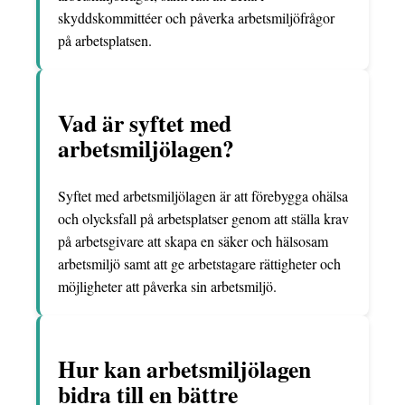
skyddskommittéer och påverka arbetsmiljöfrågor
på arbetsplatsen.
Vad är syftet med
arbetsmiljölagen?
Syftet med arbetsmiljölagen är att förebygga ohälsa
och olycksfall på arbetsplatser genom att ställa krav
på arbetsgivare att skapa en säker och hälsosam
arbetsmiljö samt att ge arbetstagare rättigheter och
möjligheter att påverka sin arbetsmiljö.
Hur kan arbetsmiljölagen
bidra till en bättre