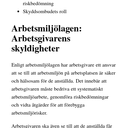
riskbedömning
Skyddsombudets roll
Arbetsmiljölagen:
Arbetsgivarens
skyldigheter
Enligt arbetsmiljölagen har arbetsgivare ett ansvar
att se till att arbetsmiljön på arbetsplatsen är säker
och hälsosam för de anställda. Det innebär att
arbetsgivaren måste bedriva ett systematiskt
arbetsmiljöarbete, genomföra riskbedömningar
och vidta åtgärder för att förebygga
arbetsmiljörisker.
Arbetsgivaren ska även se till att de anställda får