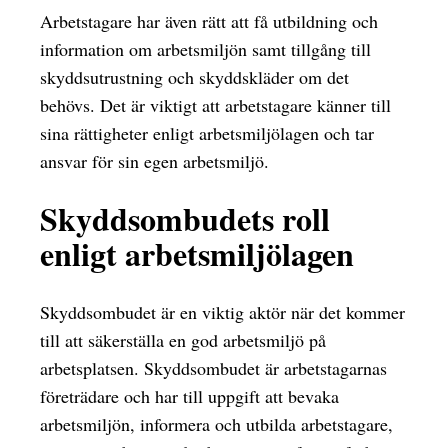
Arbetstagare har även rätt att få utbildning och
information om arbetsmiljön samt tillgång till
skyddsutrustning och skyddskläder om det
behövs. Det är viktigt att arbetstagare känner till
sina rättigheter enligt arbetsmiljölagen och tar
ansvar för sin egen arbetsmiljö.
Skyddsombudets roll
enligt arbetsmiljölagen
Skyddsombudet är en viktig aktör när det kommer
till att säkerställa en god arbetsmiljö på
arbetsplatsen. Skyddsombudet är arbetstagarnas
företrädare och har till uppgift att bevaka
arbetsmiljön, informera och utbilda arbetstagare,