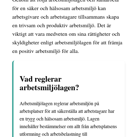
för en säker och hälsosam arbetsmiljö kan
arbetsgivare och arbetstagare tillsammans skapa
en trivsam och produktiv arbetsmiljö. Det är
viktigt att vara medveten om sina rättigheter och
skyldigheter enligt arbetsmiljölagen för att främja
en positiv arbetsmiljö för alla.
Vad reglerar
arbetsmiljölagen?
Arbetsmiljölagen reglerar arbetsmiljön på
arbetsplatser för att säkerställa att arbetstagare har
en trygg och hälsosam arbetsmiljö. Lagen
innehåller bestämmelser om allt från arbetsplatsens
utformning och arbetsbelastning till