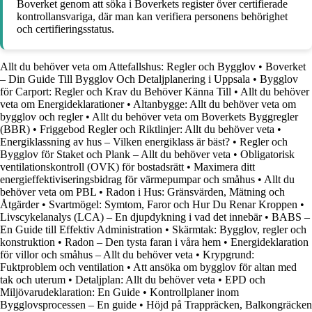
Boverket genom att söka i Boverkets register över certifierade
kontrollansvariga, där man kan verifiera personens behörighet
och certifieringsstatus.
Allt du behöver veta om Attefallshus: Regler och Bygglov
•
Boverket
– Din Guide Till Bygglov Och Detaljplanering i Uppsala
•
Bygglov
för Carport: Regler och Krav du Behöver Känna Till
•
Allt du behöver
veta om Energideklarationer
•
Altanbygge: Allt du behöver veta om
bygglov och regler
•
Allt du behöver veta om Boverkets Byggregler
(BBR)
•
Friggebod Regler och Riktlinjer: Allt du behöver veta
•
Energiklassning av hus – Vilken energiklass är bäst?
•
Regler och
Bygglov för Staket och Plank – Allt du behöver veta
•
Obligatorisk
ventilationskontroll (OVK) för bostadsrätt
•
Maximera ditt
energieffektiviseringsbidrag för värmepumpar och småhus
•
Allt du
behöver veta om PBL
•
Radon i Hus: Gränsvärden, Mätning och
Åtgärder
•
Svartmögel: Symtom, Faror och Hur Du Renar Kroppen
•
Livscykelanalys (LCA) – En djupdykning i vad det innebär
•
BABS –
En Guide till Effektiv Administration
•
Skärmtak: Bygglov, regler och
konstruktion
•
Radon – Den tysta faran i våra hem
•
Energideklaration
för villor och småhus – Allt du behöver veta
•
Krypgrund:
Fuktproblem och ventilation
•
Att ansöka om bygglov för altan med
tak och uterum
•
Detaljplan: Allt du behöver veta
•
EPD och
Miljövarudeklaration: En Guide
•
Kontrollplaner inom
Bygglovsprocessen – En guide
•
Höjd på Trappräcken, Balkongräcken