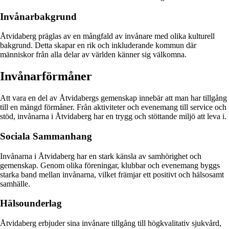
Invånarbakgrund
Åtvidaberg präglas av en mångfald av invånare med olika kulturell
bakgrund. Detta skapar en rik och inkluderande kommun där
människor från alla delar av världen känner sig välkomna.
Invånarförmåner
Att vara en del av Åtvidabergs gemenskap innebär att man har tillgång
till en mängd förmåner. Från aktiviteter och evenemang till service och
stöd, invånarna i Åtvidaberg har en trygg och stöttande miljö att leva i.
Sociala Sammanhang
Invånarna i Åtvidaberg har en stark känsla av samhörighet och
gemenskap. Genom olika föreningar, klubbar och evenemang byggs
starka band mellan invånarna, vilket främjar ett positivt och hälsosamt
samhälle.
Hälsounderlag
Åtvidaberg erbjuder sina invånare tillgång till högkvalitativ sjukvård,