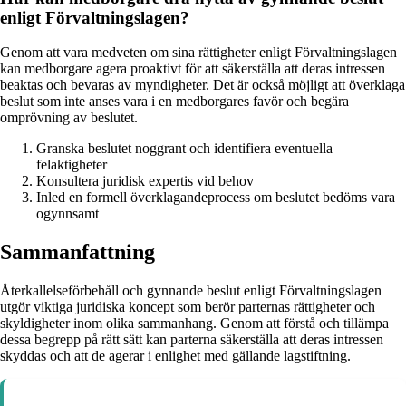
enligt Förvaltningslagen?
Genom att vara medveten om sina rättigheter enligt Förvaltningslagen
kan medborgare agera proaktivt för att säkerställa att deras intressen
beaktas och bevaras av myndigheter. Det är också möjligt att överklaga
beslut som inte anses vara i en medborgares favör och begära
omprövning av beslutet.
Granska beslutet noggrant och identifiera eventuella
felaktigheter
Konsultera juridisk expertis vid behov
Inled en formell överklagandeprocess om beslutet bedöms vara
ogynnsamt
Sammanfattning
Återkallelseförbehåll och gynnande beslut enligt Förvaltningslagen
utgör viktiga juridiska koncept som berör parternas rättigheter och
skyldigheter inom olika sammanhang. Genom att förstå och tillämpa
dessa begrepp på rätt sätt kan parterna säkerställa att deras intressen
skyddas och att de agerar i enlighet med gällande lagstiftning.