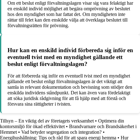
Om ett beslut enligt förvaltningslagen visar sig vara felaktigt har
en enskild individ möjlighet att begära omprövning av beslutet
hos den myndighet som har fattat det. Om myndigheten inte
rättar till felet kan den enskilde välja att överklaga beslutet till
förvaltningsrätten för prövning.
Hur kan en enskild individ förbereda sig inför en
eventuell tvist med en myndighet gällande ett
beslut enligt förvaltningslagen?
För att förbereda sig inför en eventuell tvist med en myndighet
gällande ett beslut enligt förvaltningslagen är det viktigt att
samla in relevant dokumentation och bevisning som stödjer den
enskilda individens ståndpunkt. Det kan även vara fördelaktigt
att söka juridisk rådgivning för att få hjälp med att förstå och
försvara sina rättigheter i tvisten.
Tillsyn – En viktig del av företagets verksamhet
•
Optimera din
kontorsmiljö för ökad effektivitet
•
Brandvarnare och Brandsäkerhet i
Hemmet
•
Vad betyder segregation och integration?
•
Energihushållning: Tips och råd för att spara energi hemma
•
Hur