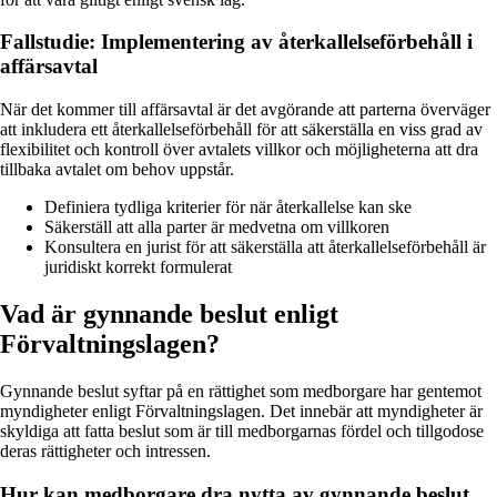
Fallstudie: Implementering av återkallelseförbehåll i
affärsavtal
När det kommer till affärsavtal är det avgörande att parterna överväger
att inkludera ett återkallelseförbehåll för att säkerställa en viss grad av
flexibilitet och kontroll över avtalets villkor och möjligheterna att dra
tillbaka avtalet om behov uppstår.
Definiera tydliga kriterier för när återkallelse kan ske
Säkerställ att alla parter är medvetna om villkoren
Konsultera en jurist för att säkerställa att återkallelseförbehåll är
juridiskt korrekt formulerat
Vad är gynnande beslut enligt
Förvaltningslagen?
Gynnande beslut syftar på en rättighet som medborgare har gentemot
myndigheter enligt Förvaltningslagen. Det innebär att myndigheter är
skyldiga att fatta beslut som är till medborgarnas fördel och tillgodose
deras rättigheter och intressen.
Hur kan medborgare dra nytta av gynnande beslut